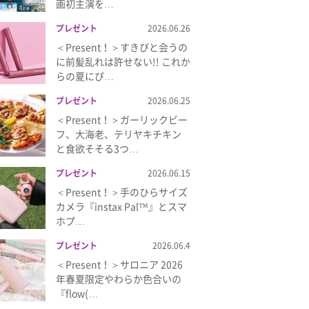
画初主演を…
プレゼント
2026.06.26
＜Present！＞すきぴと会うの
に前髪乱れは許せない!! これか
らの夏にぴ…
プレゼント
2026.06.25
＜Present！＞ガーリックビー
フ、大海老、テリヤキチキン
と食欲そそる3つ…
プレゼント
2026.06.15
＜Present！＞手のひらサイズ
カメラ『instax Pal™』とスマ
ホプ…
プレゼント
2026.06.4
＜Present！＞サロニア 2026
年春夏限定やわらか色合いの
『flow(…