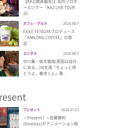
【KAZ(数原龍友)】初のソロホ
ールツアー『KAZ LIVE TOUR
20…
カフェ・グルメ
2026.08.7
EXILE TETSUYAプロデュース
「AMAZING COFFEE」の限
定…
エンタメ
2026.08.7
中川翼・桜木雅哉(原因は自分
にある。)W主演『ちょっと待
とうよ、春虎くん』第…
resent
プレゼント
2026.07.23
＜Present！＞佐藤勝利
(timelesz)がアニメーション映