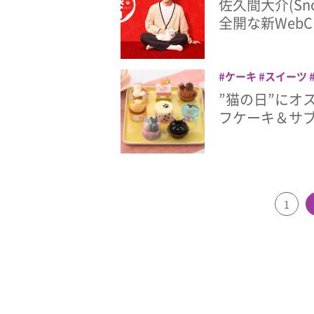
佐久間大介(Sn
全開な新Web
ケーキ
スイーツ
”猫の日”にオ
フケーキ＆サ
1