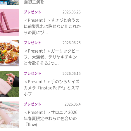
画初主演を…
プレゼント
2026.06.26
＜Present！＞すきぴと会うの
に前髪乱れは許せない!! これか
らの夏にぴ…
プレゼント
2026.06.25
＜Present！＞ガーリックビー
フ、大海老、テリヤキチキン
と食欲そそる3つ…
プレゼント
2026.06.15
＜Present！＞手のひらサイズ
カメラ『instax Pal™』とスマ
ホプ…
プレゼント
2026.06.4
＜Present！＞サロニア 2026
年春夏限定やわらか色合いの
『flow(…