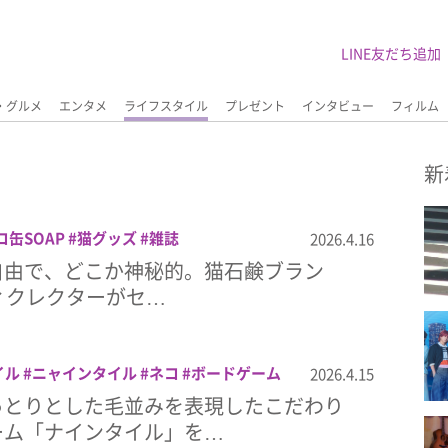
LINE友だち追加
・グルメ
エンタメ
ライフスタイル
プレゼント
インタビュー
フィルム
新
コ缶SOAP
猫グッズ
雑誌
2026.4.16
自由で、どこか神秘的。猫石鹸ブラン
”ディクレクターがセ…
イル
ニャインタイル
ネコ
ボードゲーム
2026.4.15
っとりとした毛並みを表現したこだわり
ーム「ナインタイル」を…