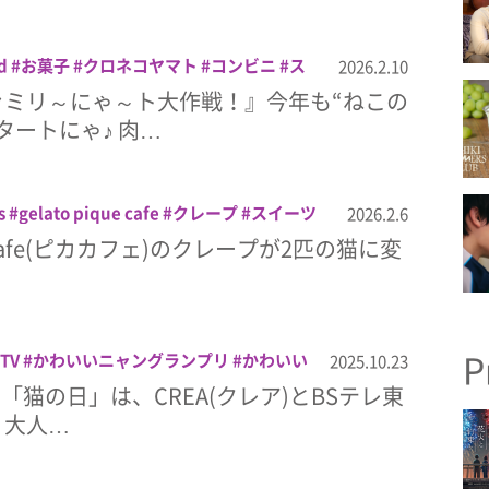
d
お菓子
クロネコヤマト
コンビニ
ス
2026.2.10
ニャン者めし鋼
ネコ
ネコの日
ファミリ
ァミリ～にゃ～ト大作戦！』今年も“ねこの
ファミリーマート
肉球タルト
タートにゃ♪ 肉…
s
gelato pique cafe
クレープ
スイーツ
2026.2.6
que cafe(ピカカフェ)のクレープが2匹の猫に変
P
TV
かわいいニャングランプリ
かわいい
2025.10.23
26
ネコ
特別番組
雑誌
2日「猫の日」は、CREA(クレア)とBSテレ東
！大人…