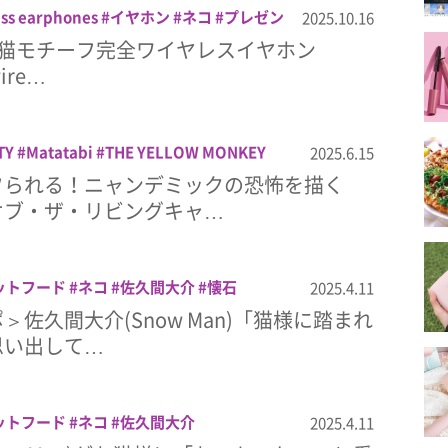
ess earphones
イヤホン
ネコ
プレゼン
2025.10.16
KO
t！＞猫モチーフ完全ワイヤレスイヤホン
wire…
TY
Matatabi
THE YELLOW MONKEY
2025.6.15
テレビ東京
テレ東
ニャイト・オブ・
フられる！ニャンデミックの恐怖を描く
ト
ネコ
オブ・ザ・リビングキャ…
ットフード
ネコ
佐久間大介
懐石
2025.4.11
佐久間大介(Snow Man)「猫様に踏まれ
思い出して…
ットフード
ネコ
佐久間大介
2025.4.11