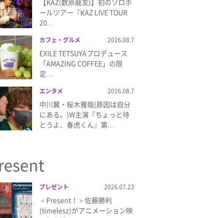
【KAZ(数原龍友)】初のソロホ
ールツアー『KAZ LIVE TOUR
20…
カフェ・グルメ
2026.08.7
EXILE TETSUYAプロデュース
「AMAZING COFFEE」の限
定…
エンタメ
2026.08.7
中川翼・桜木雅哉(原因は自分
にある。)W主演『ちょっと待
とうよ、春虎くん』第…
resent
プレゼント
2026.07.23
＜Present！＞佐藤勝利
(timelesz)がアニメーション映