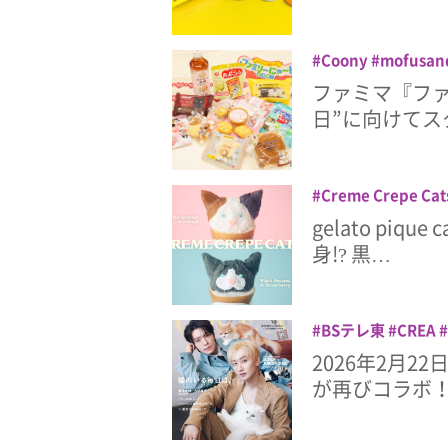
Coony
mofusan
イーツ
ドリンク
ファミマ『フ
～にゃ～ト大作戦！
日”に向けてス
Creme Crepe Cat
ネコ
ピカカフェ
gelato pi
身!? 黒…
BSテレ東
CREA
ニャングランプリ20
2026年2月2
が再びコラボ