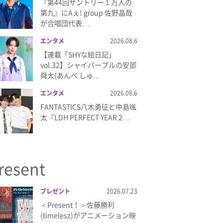
『第44回サントリー１万人の
第九』にAぇ! group 佐野晶哉
が合唱団代表…
エンタメ
2026.08.6
【連載「SHYな絵日記」
vol.32】シャイパープルの安部
舜太(あんべ しゅ…
エンタメ
2026.08.6
FANTASTICS八木勇征と中島颯
太『LDH PERFECT YEAR 2…
resent
プレゼント
2026.07.23
＜Present！＞佐藤勝利
(timelesz)がアニメーション映