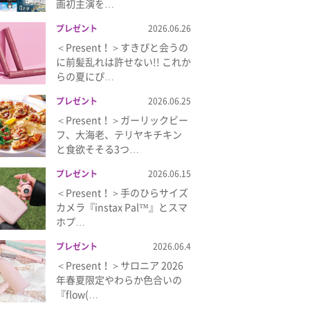
画初主演を…
プレゼント
2026.06.26
＜Present！＞すきぴと会うの
に前髪乱れは許せない!! これか
らの夏にぴ…
プレゼント
2026.06.25
＜Present！＞ガーリックビー
フ、大海老、テリヤキチキン
と食欲そそる3つ…
プレゼント
2026.06.15
＜Present！＞手のひらサイズ
カメラ『instax Pal™』とスマ
ホプ…
プレゼント
2026.06.4
＜Present！＞サロニア 2026
年春夏限定やわらか色合いの
『flow(…