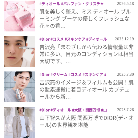
2026.5.18
ディオール
パルファン・クリスチャ
ン・ディオール
ハンドクリーム
ボディ
肌を美しく整え、ミス ディオール ブル
プレゼント
クリーム
ミス ディオール
ーミング ブーケの優しくフレッシュな
花々の香…
インタビュー
2025.12.19
Dior
コスメ
スキンケア
ディオール
ビューティー
吉沢亮
目元用美容液
吉沢亮「まなざしから伝わる情報量は非
美容
フィルム
常に多い。目元のコンディションは相当
大切です。…
Emoメン
2025.7.30
Dior
クリーム
コスメ
スキンケア
ディオール
ビューティー
吉沢亮
美容
吉沢亮のイメージ＆フィルムも公開！肌
ランキング
の酸素運搬に着目ディオール カプチュ
ールから新…
2025.7.26
Dior
ディオール
大阪・関西万博
山
Emo!miuとは？
下智久
山下智久が大阪 関西万博でDIOR(ディオ
ール)の世界観を堪能
免責事項