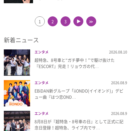
1
2
3
≫
▲
新着ニュース
エンタメ
2026.08.10
超特急、8号車と“ガチ夢中！”で駆け抜けた
『ESCORT』完走！リョウガの代…
エンタメ
2026.08.9
EBiDAN新グループ「iiONDO(イイオンド)」デビ
ュー曲『はつ恋OND…
エンタメ
2026.08.9
8月8日が『超特急・8号車の日』として正式に記
念日登録！超特急、ライブ内でサ…