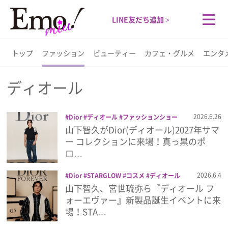
LINE友だち追加 >
トップ
ファッション
ビューティー
カフェ・グルメ
エンタ
トップ
ディオール
ファッション
2026.6.26
Dior
ディオール
ファッションショー
山下智久
山下智久がDior(ディオール)2027年サマ
ビューティー
ー コレクションに来場！真っ黒のポ
ロ…
カフェ・グルメ
2026.6.4
Dior
STARGLOW
コスメ
ディオール
メイク
宮世琉弥
山下智久
山下智久、宮世琉弥ら『ディオール フ
エンタメ
ォーエヴァー』新製品誕生イベントに来
場！STA…
ライフスタイル