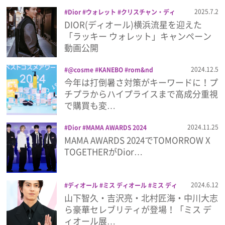
プライバシーポリシー
2025.7.2
Dior
ウォレット
クリスチャン・ディ
オール
ディオール
ラッキー ウォレッ
DIOR(ディオール)横浜流星を迎えた
利用規約
ト
横浜流星
「ラッキー ウォレット」キャンペーン
動画公開
お問い合わせ
2024.12.5
@cosme
KANEBO
rom&nd
SHISEIDO
アテニア
アワード
コスメ
今年は打倒暑さ対策がキーワードに！プ
コスメデコルテ
スキンケア
ディオー
チプラからハイプライスまで高成分重視
ル
ナンバーズイン
ヒロインメイク
ベ
で購買も変…
スコス
ベストコスメアワード
メイク
ランキング
ロージーローザ
2024.11.25
Dior
MAMA AWARDS 2024
TOMORROW X TOGETHER
ディオー
MAMA AWARDS 2024でTOMORROW X
ル
TOGETHERがDior…
2024.6.12
ディオール
ミス ディオール
ミス ディ
オール展覧会
中川大志
北村匠海
吉沢
山下智久・吉沢亮・北村匠海・中川大志
亮
小栗旬
山下智久
市川染五郎
ら豪華セレブリティが登場！「ミス デ
ィオール展…