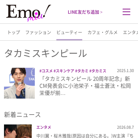
LINE友だち追加 >
トップ
ファッション
ビューティー
カフェ・グルメ
エンタ
トップ
タカミスキンピール
ファッション
2025.1.30
コスメ
スキンケア
タカミ
タカミス
キンピール
ビューティー
福士蒼汰
美
「タカミスキンピール 20周年記念」新
ビューティー
容
角質美容水
CM発表会に小池栄子・福士蒼汰・松岡
茉優が揃…
カフェ・グルメ
新着ニュース
エンタメ
エンタメ
2026.08.7
ライフスタイル
中川翼・桜木雅哉(原因は自分にある。)W主演『ち