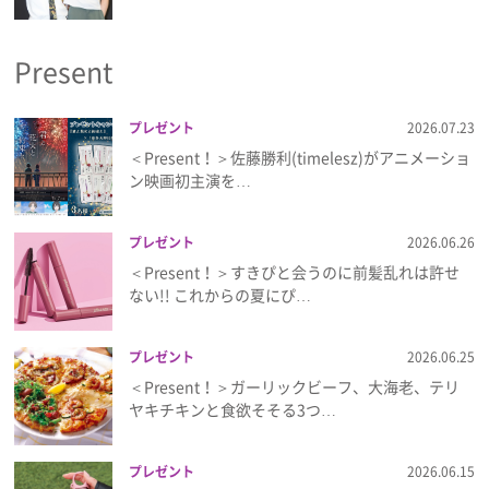
プライバシーポリシー
Present
利用規約
お問い合わせ
プレゼント
2026.07.23
＜Present！＞佐藤勝利(timelesz)がアニメーショ
ン映画初主演を…
プレゼント
2026.06.26
＜Present！＞すきぴと会うのに前髪乱れは許せ
ない!! これからの夏にぴ…
プレゼント
2026.06.25
＜Present！＞ガーリックビーフ、大海老、テリ
ヤキチキンと食欲そそる3つ…
プレゼント
2026.06.15