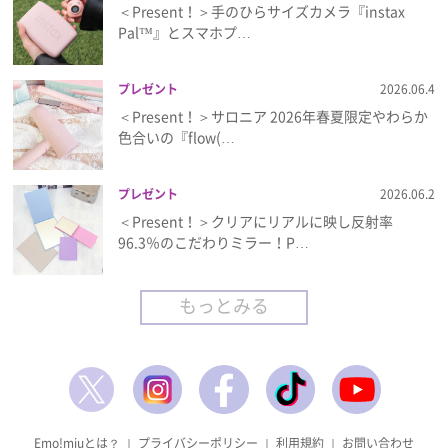
＜Present！＞手のひらサイズカメラ『instax
Pal™』とスマホプ…
プレゼント
2026.06.4
＜Present！＞サロニア 2026年春夏限定やわらか
色合いの『flow(…
プレゼント
2026.06.2
＜Present！＞クリアにリアルに映し反射率
96.3％のこだわりミラー！P…
もっとみる
Emo!miuとは？
｜
プライバシーポリシー
｜
利用規約
｜
お問い合わせ