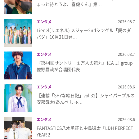
ょっと待とうよ、春虎くん』第…
プレゼント
エンタメ
2026.08.7
インタビュー
Lienel(リエネル) メジャー2ndシングル「愛のダ
バダ」10月21日発…
フィルム
エンタメ
2026.08.7
『第44回サントリー１万人の第九』にAぇ! group
佐野晶哉が合唱団代表…
Emoメン
ランキング
エンタメ
2026.08.6
【連載「SHYな絵日記」vol.32】シャイパープルの
安部舜太(あんべ しゅ…
Emo!miuとは？
エンタメ
2026.08.6
FANTASTICS八木勇征と中島颯太『LDH PERFECT
免責事項
YEAR 2…