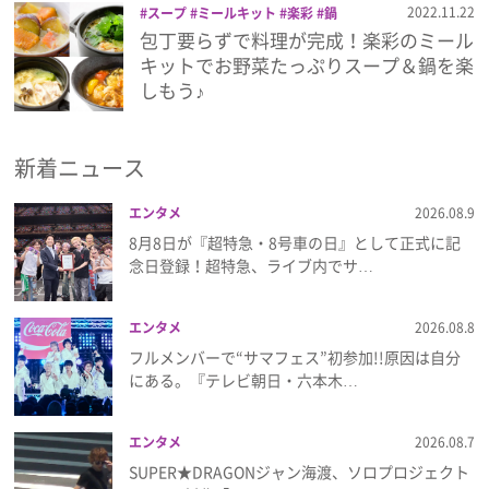
2022.11.22
スープ
ミールキット
楽彩
鍋
包丁要らずで料理が完成！楽彩のミール
プレゼント
キットでお野菜たっぷりスープ＆鍋を楽
しもう♪
インタビュー
新着ニュース
フィルム
エンタメ
2026.08.9
8月8日が『超特急・8号車の日』として正式に記
Emoメン
念日登録！超特急、ライブ内でサ…
ランキング
エンタメ
2026.08.8
フルメンバーで“サマフェス”初参加!!原因は自分
にある。『テレビ朝日・六本木…
Emo!miuとは？
エンタメ
2026.08.7
免責事項
SUPER★DRAGONジャン海渡、ソロプロジェクト