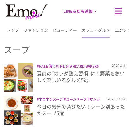
LINE友だち追加 >
トップ
ファッション
ビューティー
カフェ・グルメ
エンタ
トップ
スープ
ファッション
2026.4.3
HALE 海’s
THE STANDARD BAKERS
TOKYO
ヴェラーチェパネッテリア-ガス
夏前の“カラダ整え習慣”に！野菜をおい
ビューティー
トロノミア
クノール
グルメ
スープ
しく楽しめるグルメ5選
ブーランジェリーセイジアサクラ
野菜
カフェ・グルメ
2025.12.18
オニオンスープ
コーンスープ
サンラ
ータン
スープ
デニーズ
みそ汁
ロイ
今日の気分で選びたい！シーン別あった
エンタメ
ヤルホスト
野菜をMOTTOスープ
かスープ5選
ライフスタイル