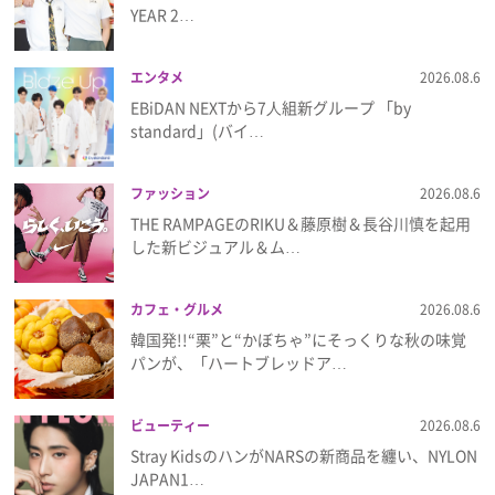
YEAR 2…
プレゼント
エンタメ
2026.08.6
インタビュー
EBiDAN NEXTから7⼈組新グループ 「by
standard」(バイ…
フィルム
ファッション
2026.08.6
THE RAMPAGEのRIKU＆藤原樹＆長谷川慎を起用
した新ビジュアル＆ム…
Emoメン
ランキング
カフェ・グルメ
2026.08.6
韓国発!!“栗”と“かぼちゃ”にそっくりな秋の味覚
パンが、「ハートブレッドア…
Emo!miuとは？
ビューティー
2026.08.6
Stray KidsのハンがNARSの新商品を纏い、NYLON
免責事項
JAPAN1…