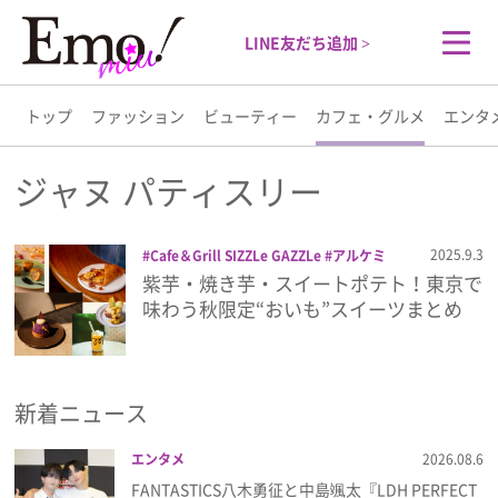
LINE友だち追加 >
トップ
ファッション
ビューティー
カフェ・グルメ
エンタ
トップ
ジャヌ パティスリー
ファッション
2025.9.3
Cafe＆Grill SIZZLe GAZZLe
アルケミ
ー
キオスク(ランタン)
クレープ
さつ
紫芋・焼き芋・スイートポテト！東京で
ビューティー
まいも
さつまいもブリュレクレープ
ジ
味わう秋限定“おいも”スイーツまとめ
ャヌ パティスリー
スイーツ
スイート
ポテト
フレンチトースト
モンブランタ
カフェ・グルメ
ルト
和楽紅屋
焼き芋シェイク
新着ニュース
エンタメ
エンタメ
2026.08.6
ライフスタイル
FANTASTICS八木勇征と中島颯太『LDH PERFECT