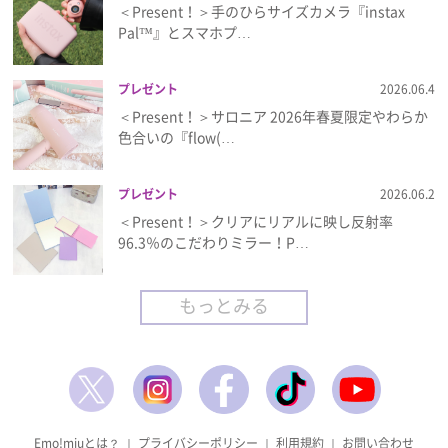
＜Present！＞手のひらサイズカメラ『instax
Pal™』とスマホプ…
プレゼント
2026.06.4
＜Present！＞サロニア 2026年春夏限定やわらか
色合いの『flow(…
プレゼント
2026.06.2
＜Present！＞クリアにリアルに映し反射率
96.3％のこだわりミラー！P…
もっとみる
Emo!miuとは？
｜
プライバシーポリシー
｜
利用規約
｜
お問い合わせ