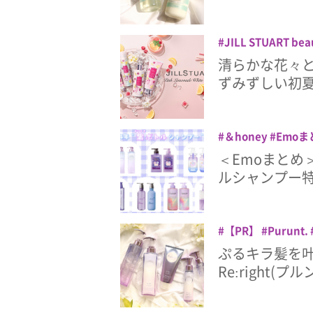
JILL STUART bea
ド
ヘアマスク
清らかな花々
ずみずしい初夏の
＆honey
Emoま
エッセンシャル
コ
＜Emoまとめ
スオー
プルント
ルシャンプー
【PR】
Purunt.
ヘアオイル
ヘア
ぷるキラ髪を叶
Re:right(プ