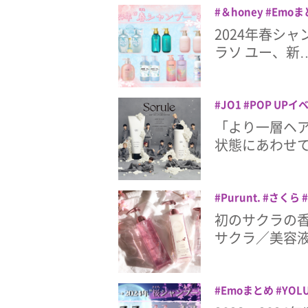
＆honey
Emoま
エッセンシャル
2024年春シ
リス
ヘアケア
メ
ラソ ユー、新
JO1
POP UPイ
ドアンバサダー
ヘ
「より一層ヘア
状態にあわせ
Purunt.
さくら
レゼント
ヘアオイ
初のサクラの香
サクラ／美容液
Emoまとめ
YOL
ス
プルント
ヘア