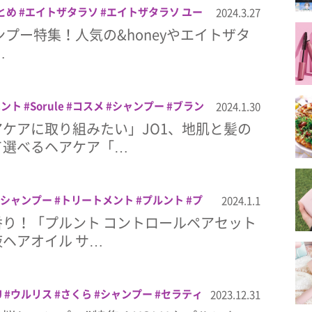
とめ
エイトザタラソ
エイトザタラソ ユー
2024.3.27
キュラップ
クレージュ
シャンプー
ビオ
ャンプー特集！人気の&honeyやエイトザタ
ルト
…
ベント
Sorule
コスメ
シャンプー
ブラン
2024.1.30
アケア
ケアに取り組みたい」JO1、地肌と髪の
て選べるヘアケア「…
シャンプー
トリートメント
プルント
プ
2024.1.1
ル
ヘアケア
桜
香りのプルント
り！「プルント コントロールペアセット
ヘアオイル サ…
U
ウルリス
さくら
シャンプー
セラティ
2023.12.31
ケア
ヘアトリートメント
ボタニスト