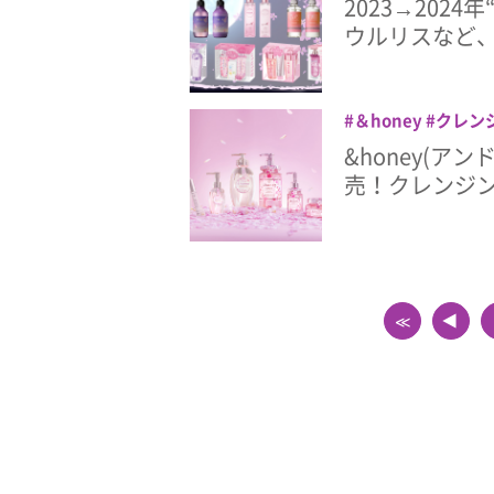
2023→202
ウルリスなど
＆honey
クレン
ヘアケア
桜コス
&honey(ア
売！クレンジ
≪
▲