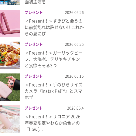
画初主演を…
プレゼント
2026.06.26
＜Present！＞すきぴと会うの
に前髪乱れは許せない!! これか
らの夏にぴ…
プレゼント
2026.06.25
＜Present！＞ガーリックビー
フ、大海老、テリヤキチキン
と食欲そそる3つ…
プレゼント
2026.06.15
＜Present！＞手のひらサイズ
カメラ『instax Pal™』とスマ
ホプ…
プレゼント
2026.06.4
＜Present！＞サロニア 2026
年春夏限定やわらか色合いの
『flow(…