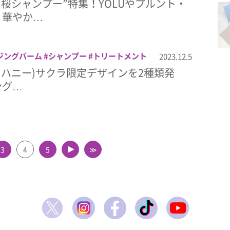
4年“桜シャンプー”特集！YOLUやプルント・
、華やか…
ジングバーム
シャンプー
トリートメント
2023.12.5
メ
ンドハニー)サクラ限定デザインを2種類発
ング…
3
4
5
≫
▲