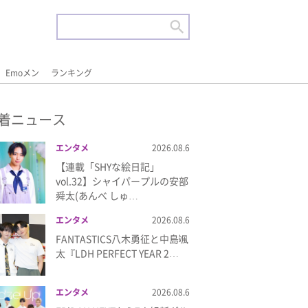
Emoメン
ランキング
着ニュース
エンタメ
2026.08.6
【連載「SHYな絵日記」
vol.32】シャイパープルの安部
舜太(あんべ しゅ…
エンタメ
2026.08.6
FANTASTICS八木勇征と中島颯
太『LDH PERFECT YEAR 2…
エンタメ
2026.08.6