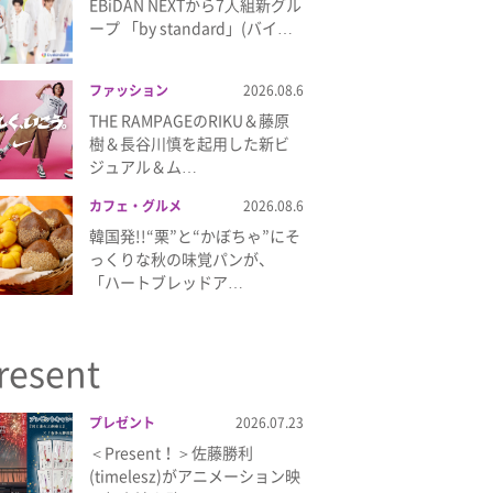
EBiDAN NEXTから7⼈組新グル
ープ 「by standard」(バイ…
ファッション
2026.08.6
THE RAMPAGEのRIKU＆藤原
樹＆長谷川慎を起用した新ビ
ジュアル＆ム…
カフェ・グルメ
2026.08.6
韓国発!!“栗”と“かぼちゃ”にそ
っくりな秋の味覚パンが、
「ハートブレッドア…
resent
プレゼント
2026.07.23
＜Present！＞佐藤勝利
(timelesz)がアニメーション映