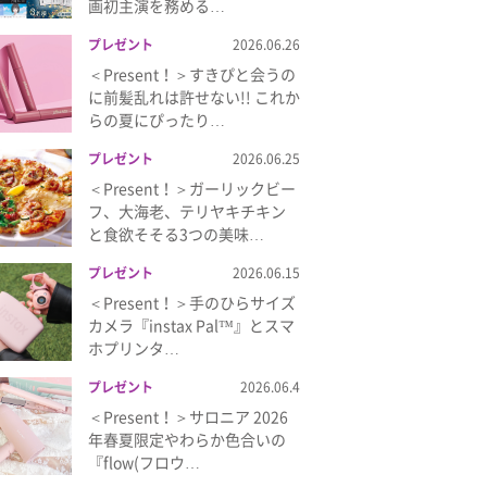
画初主演を務める…
プレゼント
2026.06.26
＜Present！＞すきぴと会うの
に前髪乱れは許せない!! これか
らの夏にぴったり…
プレゼント
2026.06.25
＜Present！＞ガーリックビー
フ、大海老、テリヤキチキン
と食欲そそる3つの美味…
プレゼント
2026.06.15
＜Present！＞手のひらサイズ
カメラ『instax Pal™』とスマ
ホプリンタ…
プレゼント
2026.06.4
＜Present！＞サロニア 2026
年春夏限定やわらか色合いの
『flow(フロウ…