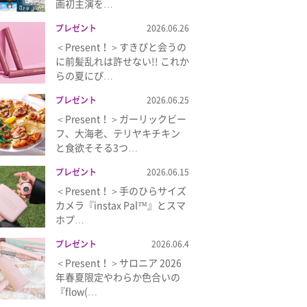
画初主演を…
プレゼント
2026.06.26
＜Present！＞すきぴと会うの
に前髪乱れは許せない!! これか
らの夏にぴ…
プレゼント
2026.06.25
＜Present！＞ガーリックビー
フ、大海老、テリヤキチキン
と食欲そそる3つ…
プレゼント
2026.06.15
＜Present！＞手のひらサイズ
カメラ『instax Pal™』とスマ
ホプ…
プレゼント
2026.06.4
＜Present！＞サロニア 2026
年春夏限定やわらか色合いの
『flow(…