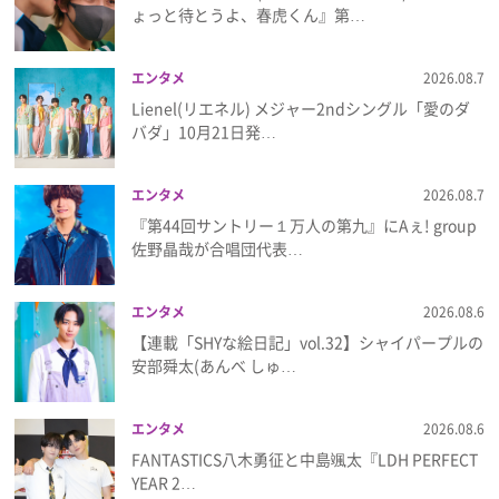
ょっと待とうよ、春虎くん』第…
プレゼント
エンタメ
2026.08.7
インタビュー
Lienel(リエネル) メジャー2ndシングル「愛のダ
バダ」10月21日発…
フィルム
エンタメ
2026.08.7
『第44回サントリー１万人の第九』にAぇ! group
佐野晶哉が合唱団代表…
Emoメン
ランキング
エンタメ
2026.08.6
【連載「SHYな絵日記」vol.32】シャイパープルの
安部舜太(あんべ しゅ…
Emo!miuとは？
エンタメ
2026.08.6
FANTASTICS八木勇征と中島颯太『LDH PERFECT
免責事項
YEAR 2…