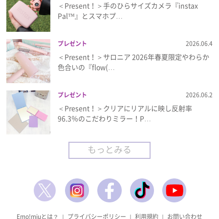
＜Present！＞手のひらサイズカメラ『instax
Pal™』とスマホプ…
プレゼント
2026.06.4
＜Present！＞サロニア 2026年春夏限定やわらか
色合いの『flow(…
プレゼント
2026.06.2
＜Present！＞クリアにリアルに映し反射率
96.3％のこだわりミラー！P…
もっとみる
Emo!miuとは？
｜
プライバシーポリシー
｜
利用規約
｜
お問い合わせ