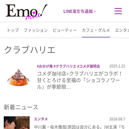
LINE友だち追加 >
トップ
ファッション
ビューティー
カフェ・グルメ
エンタ
トップ
クラブハリエ
ファッション
2025.1.22
おかげ庵
クラブハリエ
コメダ珈琲店
ショコラノワール
スイーツ
バームク
コメダ珈琲店×クラブハリエがコラボ！
ビューティー
ーヘン
甘くとろける至福の「ショコラノワー
ル』が季節限…
カフェ・グルメ
新着ニュース
エンタメ
エンタメ
2026.08.7
ライフスタイル
中川翼・桜木雅哉(原因は自分にある。)W主演『ち