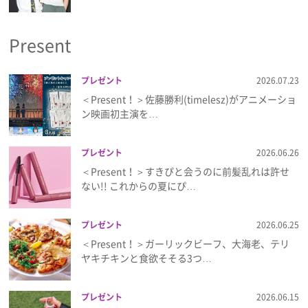
プライバシーポリシー
Present
利用規約
お問い合わせ
プレゼント
2026.07.23
＜Present！＞佐藤勝利(timelesz)がアニメーショ
ン映画初主演を…
プレゼント
2026.06.26
＜Present！＞すきぴと会うのに前髪乱れは許せ
ない!! これからの夏にぴ…
プレゼント
2026.06.25
＜Present！＞ガーリックビーフ、大海老、テリ
ヤキチキンと食欲そそる3つ…
プレゼント
2026.06.15