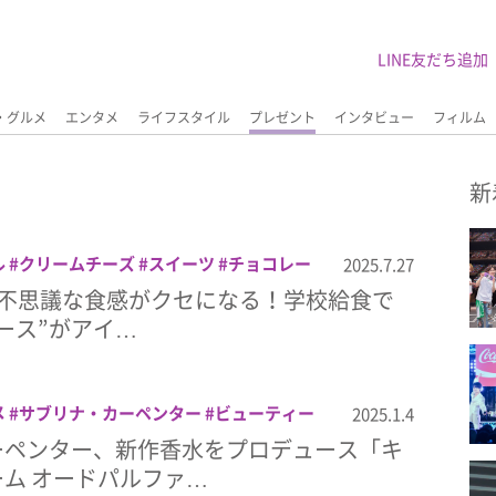
LINE友だち追加
・グルメ
エンタメ
ライフスタイル
プレゼント
インタビュー
フィルム
新
ル
クリームチーズ
スイーツ
チョコレー
2025.7.27
仁
給食でおなじみのムース
練乳いちご
t！＞不思議な食感がクセになる！学校給食で
ース”がアイ…
メ
サブリナ・カーペンター
ビューティー
2025.1.4
レゼント
香水
ーペンター、新作香水をプロデュース「キ
ム オードパルファ…