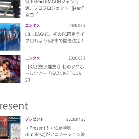
SUPER★DRAGONジャン海
渡、ソロプロジェクト “jjean”
新曲「…
エンタメ
2026.08.7
LIL LEAGUE、初のFC限定ライ
ブ11月より5都市で開催決定！
エンタメ
2026.08.7
【KAZ(数原龍友)】初のソロホ
ールツアー『KAZ LIVE TOUR
20…
resent
プレゼント
2026.07.23
＜Present！＞佐藤勝利
(timelesz)がアニメーション映