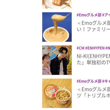
Emoグルメ部
ア
＜Emoグルメ
い！ファミリ
CM
ENHYPEN
N
マクドナルド
三角
NI-KI(EN
た」単独初のT
Emoグルメ部
キ
ミリーマート
＜Emoグルメ
ツ「トリプル