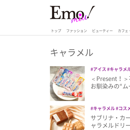
トップ
ファッション
ビューティー
カフェ
キャラメル
アイス
キャラメ
ト
プレゼント
杏
＜Presen
お馴染みの“ム
キャラメル
コス
フレグランス
プ
サブリナ・カ
ャラメルドリー