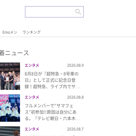
Emoメン
ランキング
着ニュース
エンタメ
2026.08.9
8月8日が『超特急・8号車の
日』として正式に記念日登
録！超特急、ライブ内でサ…
エンタメ
2026.08.8
フルメンバーで“サマフェ
ス”初参加!!原因は自分にあ
る。『テレビ朝日・六本木…
エンタメ
2026.08.7