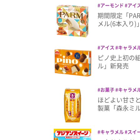
アーモンド
アイ
期間限定「PA
メル(6本入り
アイス
キャラメ
ピノ史上初の組
ル」新発売
お菓子
キャラメ
ミルクキャラメルオ
ほどよい甘さ
製菓「森永ミ
キャラメル
スイ
ェイク
マックフル