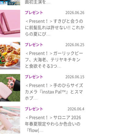
画初主演を…
プレゼント
2026.06.26
＜Present！＞すきぴと会うの
に前髪乱れは許せない!! これか
らの夏にぴ…
プレゼント
2026.06.25
＜Present！＞ガーリックビー
フ、大海老、テリヤキチキン
と食欲そそる3つ…
プレゼント
2026.06.15
＜Present！＞手のひらサイズ
カメラ『instax Pal™』とスマ
ホプ…
プレゼント
2026.06.4
＜Present！＞サロニア 2026
年春夏限定やわらか色合いの
『flow(…