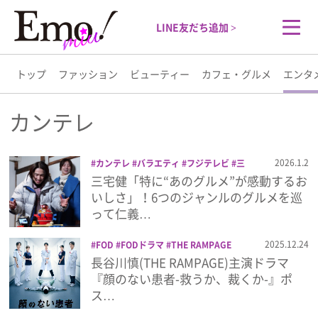
LINE友だち追加 >
トップ
ファッション
ビューティー
カフェ・グルメ
エンタ
トップ
カンテレ
ファッション
2026.1.2
カンテレ
バラエティ
フジテレビ
三
宅健
土曜はナニする!?
三宅健「特に“あのグルメ”が感動するお
ビューティー
いしさ」！6つのジャンルのグルメを巡
って仁義…
カフェ・グルメ
2025.12.24
FOD
FODドラマ
THE RAMPAGE
THE RAMPAGE from EXILE TRIBE
カ
長谷川慎(THE RAMPAGE)主演ドラマ
エンタメ
ンテレ
ドラマ
長谷川慎
顔のない患者
『顔のない患者-救うか、裁くか-』ポ
ス…
ライフスタイル