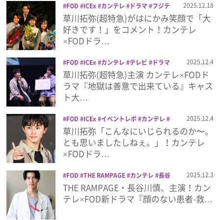
2025.12.18
FOD
ICEx
カンテレ
ドラマ
フジテ
レビ
地獄は善意で出来ている
草川拓弥
草川拓弥(超特急)がはにかみ笑顔で「大
プレゼント
超特急
高野洸
好きです！」をコメント！カンテレ
×FODドラ…
インタビュー
2025.12.4
FOD
ICEx
カンテレ
テレビ
ドラマ
フジテレビ
地獄は
草川拓弥
超特急
草川拓弥(超特急)主演 カンテレ×FODド
高野洸
フィルム
ラマ『地獄は善意で出来ている』キャス
ト大…
Emoメン
2025.12.4
FOD
ICEx
イベントレポ
カンテレ
ドラマ
フジテレビ
地獄は善意で出来て
草川拓弥「こんなにいじられるのか〜。
ランキング
いる
草川拓弥
超特急
高野洸
とも思いましたしねぇ。」！カンテレ
×FODドラ…
2025.12.3
FOD
THE RAMPAGE
カンテレ
長谷
Emo!miuとは？
川慎
顔のない患者-救うか、裁くか-
THE RAMPAGE・長谷川慎、主演！カン
テレ×FOD新ドラマ『顔のない患者-救…
免責事項