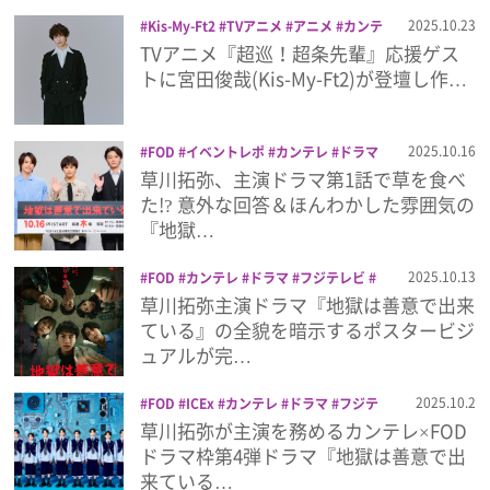
プライバシーポリシー
2025.10.23
Kis-My-Ft2
TVアニメ
アニメ
カンテ
レ
フジテレビ
宮田俊哉
超巡！超条先
TVアニメ『超巡！超条先輩』応援ゲス
利用規約
輩
トに宮田俊哉(Kis-My-Ft2)が登壇し作…
お問い合わせ
2025.10.16
FOD
イベントレポ
カンテレ
ドラマ
フジテレビ
地獄は善意で出来ている
草川拓弥、主演ドラマ第1話で草を食べ
草川拓弥
超特急
高野洸
た!? 意外な回答＆ほんわかした雰囲気の
『地獄…
2025.10.13
FOD
カンテレ
ドラマ
フジテレビ
地獄は善意で出来ている
草川拓弥
超特
草川拓弥主演ドラマ『地獄は善意で出来
急
ている』の全貌を暗示するポスタービジ
ュアルが完…
2025.10.2
FOD
ICEx
カンテレ
ドラマ
フジテ
レビ
地獄は善意で出来ている
草川拓弥
草川拓弥が主演を務めるカンテレ×FOD
超特急
ドラマ枠第4弾ドラマ『地獄は善意で出
来ている…