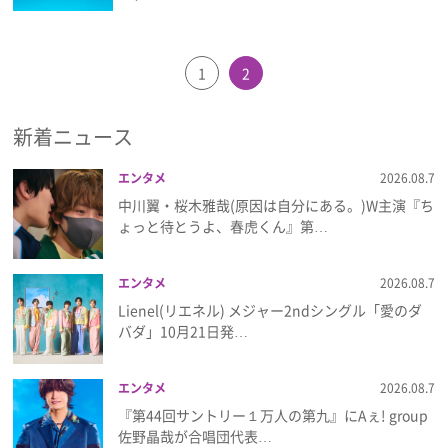
1
2
新着ニュース
エンタメ
2026.08.7
中川翼・桜木雅哉(原因は自分にある。)W主演『ち
ょっと待とうよ、春虎くん』第…
エンタメ
2026.08.7
Lienel(リエネル) メジャー2ndシングル「愛のダ
バダ」10月21日発…
エンタメ
2026.08.7
『第44回サントリー１万人の第九』にAぇ! group
佐野晶哉が合唱団代表…