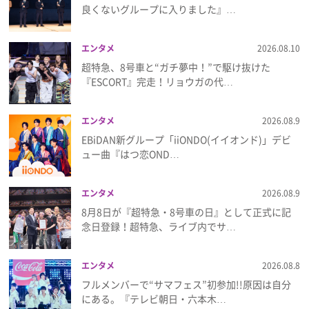
良くないグループに入りました』…
プレゼント
エンタメ
2026.08.10
インタビュー
超特急、8号車と“ガチ夢中！”で駆け抜けた
『ESCORT』完走！リョウガの代…
フィルム
エンタメ
2026.08.9
EBiDAN新グループ「iiONDO(イイオンド)」デビ
ュー曲『はつ恋OND…
Emoメン
ランキング
エンタメ
2026.08.9
8月8日が『超特急・8号車の日』として正式に記
念日登録！超特急、ライブ内でサ…
Emo!miuとは？
エンタメ
2026.08.8
フルメンバーで“サマフェス”初参加!!原因は自分
免責事項
にある。『テレビ朝日・六本木…