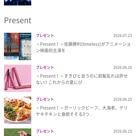
プライバシーポリシー
Present
利用規約
お問い合わせ
プレゼント
2026.07.23
＜Present！＞佐藤勝利(timelesz)がアニメーショ
ン映画初主演を…
プレゼント
2026.06.26
＜Present！＞すきぴと会うのに前髪乱れは許せ
ない!! これからの夏にぴ…
プレゼント
2026.06.25
＜Present！＞ガーリックビーフ、大海老、テリ
ヤキチキンと食欲そそる3つ…
プレゼント
2026.06.15