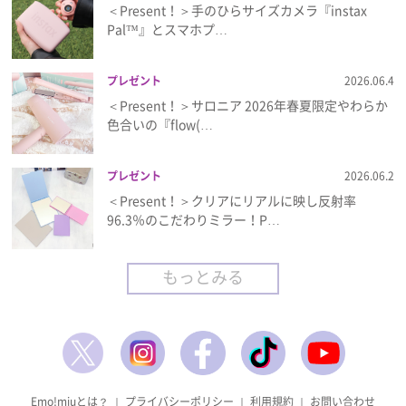
＜Present！＞手のひらサイズカメラ『instax
Pal™』とスマホプ…
プレゼント
2026.06.4
＜Present！＞サロニア 2026年春夏限定やわらか
色合いの『flow(…
プレゼント
2026.06.2
＜Present！＞クリアにリアルに映し反射率
96.3％のこだわりミラー！P…
もっとみる
Emo!miuとは？
｜
プライバシーポリシー
｜
利用規約
｜
お問い合わせ