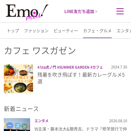
LINE友だち追加 >
トップ
ファッション
ビューティー
カフェ・グルメ
エンタ
トップ
カフェ ワスガゼン
ファッション
2024.7.30
Äta虎ノ門
SUMMER GARDEN
カフェ
ワスガゼン
カレー
グルメ
マーロウ
残暑を吹き飛ばす！最新カレーグルメ5
ビューティー
ロイヤルホスト
選
カフェ・グルメ
新着ニュース
エンタメ
エンタメ
2026.08.10
ライフスタイル
W主演・藤本洸大&簡秀吉、ドラマ『修学旅行で仲