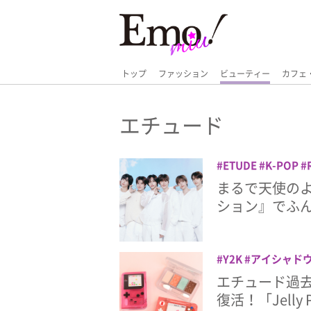
トップ
ファッション
ビューティー
カフェ
エチュード
ETUDE
K-POP
スメ
ビューティー
まるで天使の
ション』でふ
Y2K
アイシャド
カラーアイズ
プレ
エチュード過
復活！「Jelly 