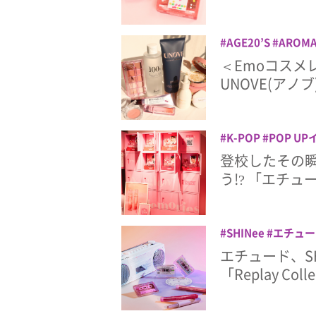
AGE20’S
AROMA
PEACH C
Shion
＜Emoコスメレ
ージトウェンティズ
UNOVE(アノ
ード
ネーミング
K-POP
POP U
ウティント
コスメ
登校したその瞬
う!? 「エチ
SHINee
エチュー
エチュード、S
「Replay Coll