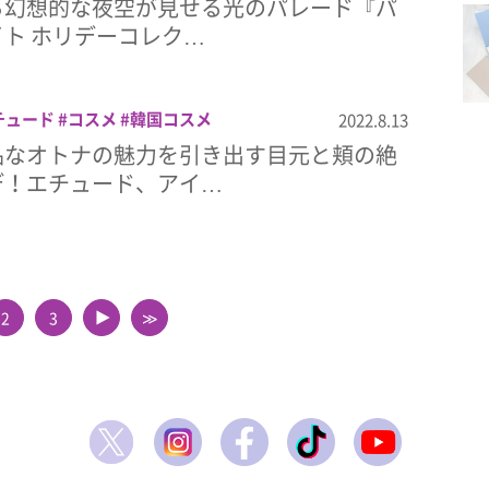
ら幻想的な夜空が見せる光のパレード『パ
ト ホリデーコレク…
チュード
コスメ
韓国コスメ
2022.8.13
品なオトナの魅力を引き出す目元と頬の絶
デ！エチュード、アイ…
2
3
≫
▲