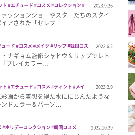
ット
エチュード
コスメ
コレクション
2023.9.26
メイク
リップ
韓国コスメ
ファッションショーやスターたちのスタイ
パイアされた「セレブ…
チュード
コスメ
メイク
リップ
韓国コス
2023.6.2
イ・ナギョム監修シャドウ＆リップでレト
ク♪「プレイカラー…
ット
エチュード
コスメ
ティント
メイ
2023.2.9
水彩画から着想を得た水ににじんだような
レンドカラー＆パーソ…
メ
ホリデーコレクション
韓国コスメ
2022.10.29