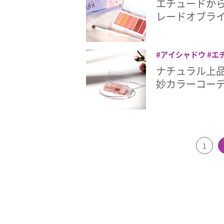
エチュードか
レードオブライ
アイシャドウ
エ
ナチュラル上
妙カラーコー
1