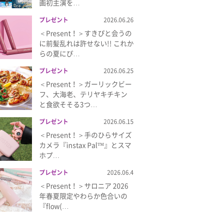
画初主演を…
プレゼント
2026.06.26
＜Present！＞すきぴと会うの
に前髪乱れは許せない!! これか
らの夏にぴ…
プレゼント
2026.06.25
＜Present！＞ガーリックビー
フ、大海老、テリヤキチキン
と食欲そそる3つ…
プレゼント
2026.06.15
＜Present！＞手のひらサイズ
カメラ『instax Pal™』とスマ
ホプ…
プレゼント
2026.06.4
＜Present！＞サロニア 2026
年春夏限定やわらか色合いの
『flow(…