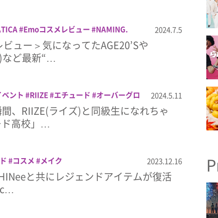
TICA
Emoコスメレビュー
NAMING.
2024.7.5
Le
SKINFOOD
UNOVE
アロマティカ
エ
ビュー＞気になってたAGE20’Sや
エチュード
コスメ
ションリ
スキンフ
ブ)など最新“…
メイク
韓国コスメ
Pイベント
RIIZE
エチュード
オーバーグロ
2024.5.11
メイク
渋谷モディ
韓国コスメ
間、RIIZE(ライズ)と同級生になれちゃ
ュード高校」…
P
ド
コスメ
メイク
2023.12.16
HINeeと共にレジェンドアイテムが復活
ec…