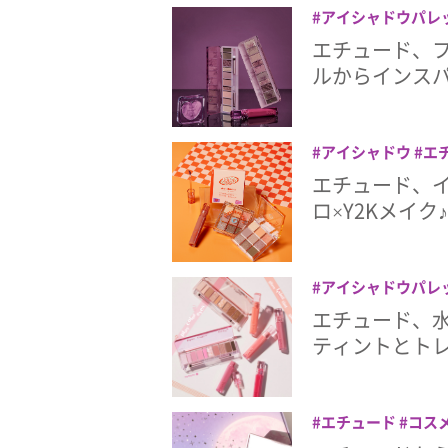
アイシャドウパレ
チーク
ティント
エチュード、
ルからインス
アイシャドウ
エ
メ
エチュード、
ロ×Y2Kメイ
アイシャドウパレ
ク
韓国コスメ
エチュード、
ティントとト
エチュード
コス