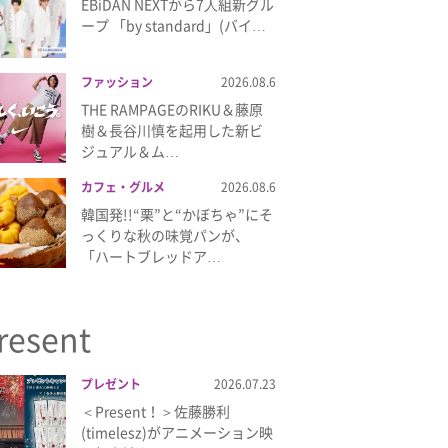
EBiDAN NEXTから7⼈組新グル
ープ 「by standard」(バイ…
ファッション
2026.08.6
THE RAMPAGEのRIKU＆藤原
樹＆長谷川慎を起用した新ビ
ジュアル＆ム…
カフェ・グルメ
2026.08.6
韓国発!!“栗”と“かぼちゃ”にそ
っくりな秋の味覚パンが、
「ハートブレッドア…
resent
プレゼント
2026.07.23
＜Present！＞佐藤勝利
(timelesz)がアニメーション映