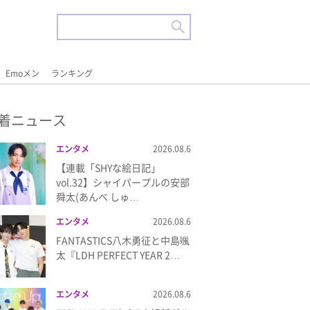
Emoメン
ランキング
着ニュース
エンタメ
2026.08.6
【連載「SHYな絵日記」
vol.32】シャイパープルの安部
舜太(あんべ しゅ…
エンタメ
2026.08.6
FANTASTICS八木勇征と中島颯
太『LDH PERFECT YEAR 2…
エンタメ
2026.08.6