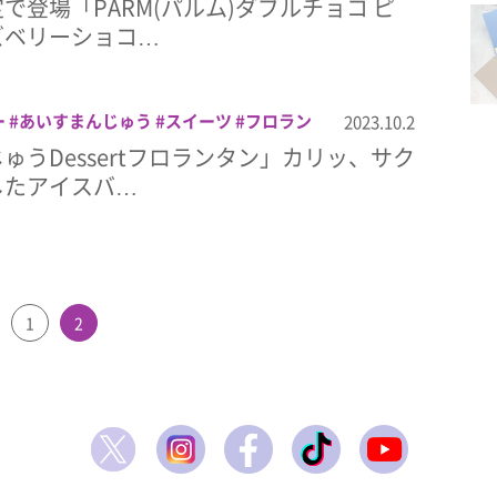
で登場「PARM(パルム)ダブルチョコ ピ
ズベリーショコ…
ー
あいすまんじゅう
スイーツ
フロラン
2023.10.2
ゅうDessertフロランタン」カリッ、サク
したアイスバ…
1
2