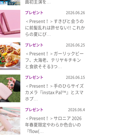
画初主演を…
プレゼント
2026.06.26
＜Present！＞すきぴと会うの
に前髪乱れは許せない!! これか
らの夏にぴ…
プレゼント
2026.06.25
＜Present！＞ガーリックビー
フ、大海老、テリヤキチキン
と食欲そそる3つ…
プレゼント
2026.06.15
＜Present！＞手のひらサイズ
カメラ『instax Pal™』とスマ
ホプ…
プレゼント
2026.06.4
＜Present！＞サロニア 2026
年春夏限定やわらか色合いの
『flow(…