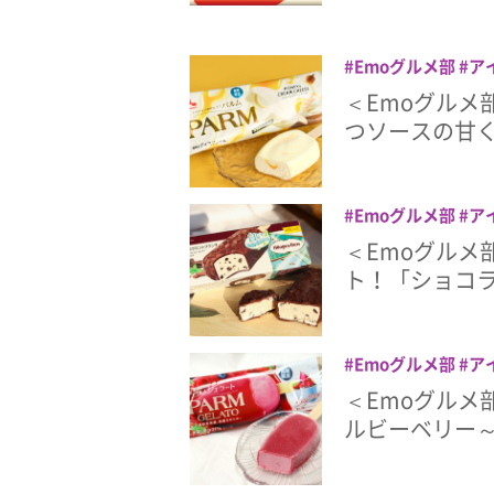
Emoグルメ部
ア
ツ
はちみつ
パル
＜Emoグルメ
つソースの甘
Emoグルメ部
ア
ミント
ハーゲンダ
＜Emoグルメ
ト！「ショコ
Emoグルメ部
ア
リー
＜Emoグルメ
ルビーベリー～