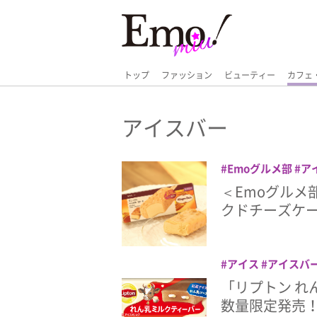
トップ
ファッション
ビューティー
カフェ
アイスバー
Emoグルメ部
ア
ダッツ
＜Emoグルメ
クドチーズケ
アイス
アイスバ
紅茶
「リプトン れ
数量限定発売！