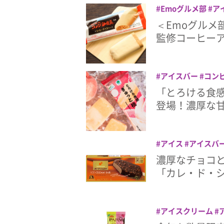
Emoグルメ部
ア
ファミリーマート
＜Emoグルメ
監修コーヒー
アイスバー
コン
ツ
もも
「とろける食感
登場！濃厚な
アイス
アイスバ
濃厚なチョコ
「カレ・ド・
アイスクリーム
ー