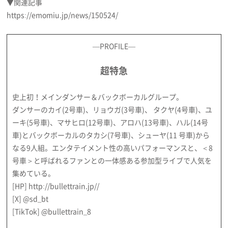
▼関連記事
https://emomiu.jp/news/150524/
―PROFILE―
超特急
史上初！メインダンサー＆バックボーカルグループ。
ダンサーのカイ(2号車)、リョウガ(3号車)、 タクヤ(4号車)、ユ
ーキ(5号車)、マサヒロ(12号車)、アロハ(13号車)、ハル(14号
車)とバックボーカルのタカシ(7号車)、シューヤ(11 号車)から
なる9人組。エンタテイメント性の高いパフォーマンスと、＜8
号車＞と呼ばれるファンとの一体感ある参加型ライブで人気を
集めている。
[HP]
http://bullettrain.jp//
[X]
@sd_bt
[TikTok]
@bullettrain_8