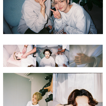
プレゼント
インタビュー
フィルム
Emoメン
ランキング
Emo!miuとは？
免責事項