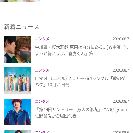
新着ニュース
エンタメ
2026.08.7
中川翼・桜木雅哉(原因は自分にある。)W主演『ち
ょっと待とうよ、春虎くん』第…
エンタメ
2026.08.7
Lienel(リエネル) メジャー2ndシングル「愛のダ
バダ」10月21日発…
エンタメ
2026.08.7
『第44回サントリー１万人の第九』にAぇ! group
佐野晶哉が合唱団代表…
エンタメ
2026.08.6