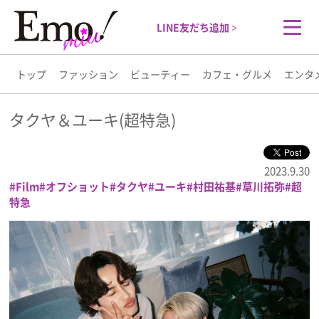
LINE友だち追加 >
トップ
ファッション
ビューティー
カフェ・グルメ
エンタ
トップ
タクヤ＆ユーキ(超特急)
ファッション
2023.9.30
Film
オフショット
タクヤ
ユーキ
村田祐基
草川拓弥
超
ビューティー
特急
カフェ・グルメ
エンタメ
ライフスタイル