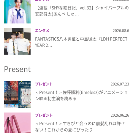
【連載「SHYな絵日記」vol.32】シャイパープルの
安部舜太(あんべ しゅ…
エンタメ
2026.08.6
FANTASTICS八木勇征と中島颯太『LDH PERFECT
YEAR 2…
Present
プレゼント
2026.07.23
＜Present！＞佐藤勝利(timelesz)がアニメーショ
ン映画初主演を務める…
プレゼント
2026.06.26
＜Present！＞すきぴと会うのに前髪乱れは許せ
ない!! これからの夏にぴったり…