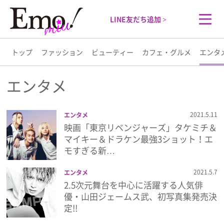
LINE友だち追加 >
トップ
ファッション
ビューティー
カフェ・グルメ
エンタ
トップ
エンタメ
ファッション
2021.5.11
エンタメ
映画「東京リベンジャーズ」タケミチ＆
ビューティー
マイキー＆ドラケン最強3ショット！エ
モすぎる新…
カフェ・グルメ
2021.5.7
エンタメ
2.5次元舞台を中心に活躍する人気俳
エンタメ
優・山田ジェームス武、初写真集発売決
定!!
ライフスタイル