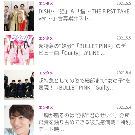
2021.5.5
エンタメ
DISH//「猫」＆「猫 ～THE FIRST TAKE
プレゼント
ver.～」合算累計スト…
インタビュー
2021.5.5
エンタメ
超特急の“妹分”「BULLET PINK」のデ
フィルム
ビュー曲「Guilty」がLINE …
Emoメン
2021.5.4
エンタメ
超特急としての姿で細部まで“女の子“を
ランキング
表現！『BULLET PINK「Guilty…
2021.5.4
エンタメ
Emo!miuとは？
「胸が鳴るのは“浮所”君のせい♡」浮所
飛貴を独り占めできる彼氏感満載！特別
免責事項
デート映…