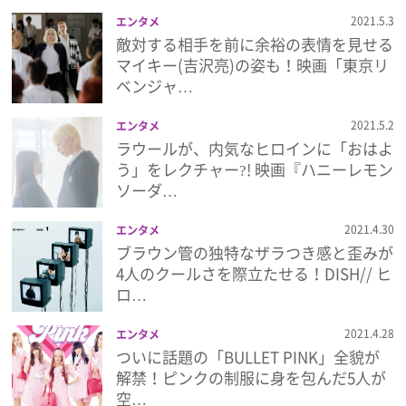
プライバシーポリシー
2021.5.3
エンタメ
敵対する相手を前に余裕の表情を見せる
利用規約
マイキー(吉沢亮)の姿も！映画「東京リ
ベンジャ…
お問い合わせ
2021.5.2
エンタメ
ラウールが、内気なヒロインに「おはよ
う」をレクチャー?! 映画『ハニーレモン
ソーダ…
2021.4.30
エンタメ
ブラウン管の独特なザラつき感と歪みが
4人のクールさを際立たせる！DISH// ヒ
ロ…
2021.4.28
エンタメ
ついに話題の「BULLET PINK」全貌が
解禁！ピンクの制服に身を包んだ5人が
空…