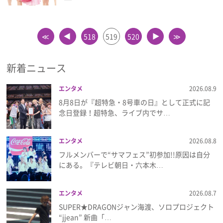
≪
518
519
520
≫
▲
▲
新着ニュース
エンタメ
2026.08.9
8月8日が『超特急・8号車の日』として正式に記
念日登録！超特急、ライブ内でサ…
エンタメ
2026.08.8
フルメンバーで“サマフェス”初参加!!原因は自分
にある。『テレビ朝日・六本木…
エンタメ
2026.08.7
SUPER★DRAGONジャン海渡、ソロプロジェクト
“jjean” 新曲「…