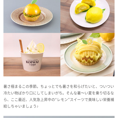
プレゼント
インタビュー
フィルム
Emoメン
ランキング
暑さ極まるこの季節。ちょっとでも暑さを和らげたいと、ついつい
冷たい物ばかり口にしてしまいがち。そんな暑〜い夏を乗り切るな
Emo!miuとは？
ら、ここ最近、人気急上昇中の“レモン”スイーツで美味しい栄養補
給しちゃいましょう♪
免責事項