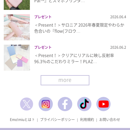
Pal™』とスマホプリンタ…
プレゼント
2026.06.4
＜Present！＞サロニア 2026年春夏限定やわらか
色合いの『flow(フロウ…
プレゼント
2026.06.2
＜Present！＞クリアにリアルに映し反射率
96.3％のこだわりミラー！PLAZ…
more
Emo!miuとは？
｜
プライバシーポリシー
｜
利用規約
｜
お問い合わせ