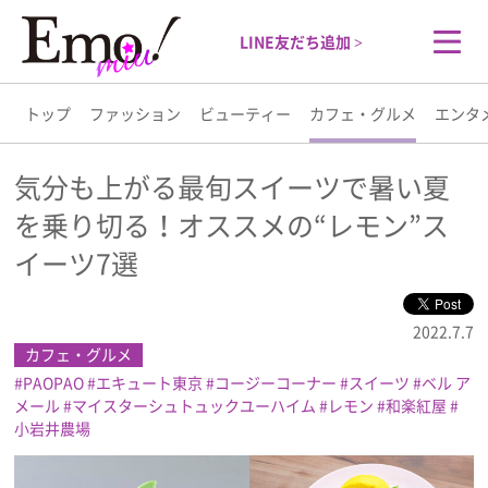
LINE友だち追加 >
トップ
ファッション
ビューティー
カフェ・グルメ
エンタ
トップ
気分も上がる最旬スイーツで暑い夏
を乗り切る！オススメの“レモン”ス
ファッション
イーツ7選
ビューティー
2022.7.7
カフェ・グルメ
カフェ・グルメ
PAOPAO
エキュート東京
コージーコーナー
スイーツ
ベル ア
メール
マイスターシュトュックユーハイム
レモン
和楽紅屋
エンタメ
小岩井農場
ライフスタイル