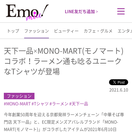
LINE友だち追加 >
トップ
ファッション
ビューティー
カフェ・グルメ
エンタ
トップ
天下一品×MONO-MART(モノマート)
コラボ！ラーメン通も唸るユニーク
ファッション
なTシャツが登場
ビューティー
2021.6.10
カフェ・グルメ
ファッション
MONO-MART
Tシャツ
ラーメン
天下一品
エンタメ
今年創業50周年を迎える京都発祥ラーメンチェーン「中華そば専
門店 天下一品」と、EC限定メンズアパレルブランド「MONO-
ライフスタイル
MART(モノマート)」がコラボしたアイテムが2021年6月10日