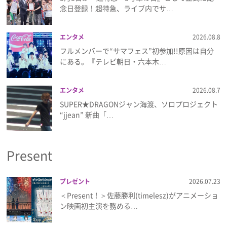
念日登録！超特急、ライブ内でサ…
エンタメ
2026.08.8
フルメンバーで“サマフェス”初参加!!原因は自分
にある。『テレビ朝日・六本木…
エンタメ
2026.08.7
SUPER★DRAGONジャン海渡、ソロプロジェクト
“jjean” 新曲「…
Present
プレゼント
2026.07.23
＜Present！＞佐藤勝利(timelesz)がアニメーショ
ン映画初主演を務める…