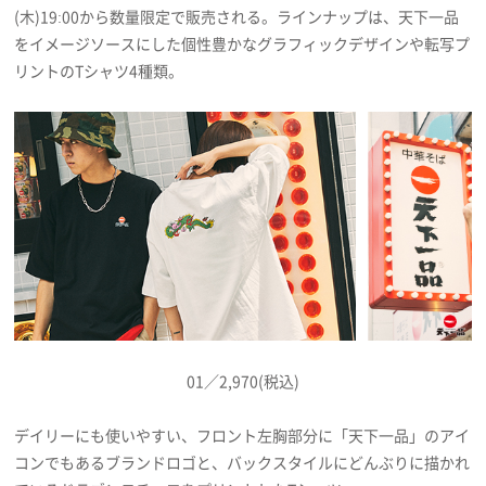
(木)19:00から数量限定で販売される。ラインナップは、天下一品
プレゼント
をイメージソースにした個性豊かなグラフィックデザインや転写プ
リントのTシャツ4種類。
インタビュー
フィルム
Emoメン
ランキング
01／2,970(税込)
Emo!miuとは？
デイリーにも使いやすい、フロント左胸部分に「天下一品」のアイ
免責事項
コンでもあるブランドロゴと、バックスタイルにどんぶりに描かれ