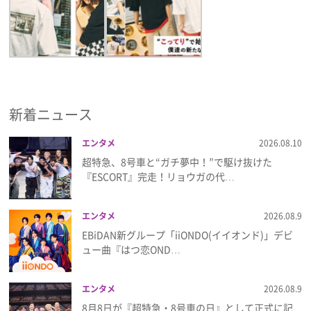
新着ニュース
エンタメ
2026.08.10
超特急、8号車と“ガチ夢中！”で駆け抜けた
『ESCORT』完走！リョウガの代…
エンタメ
2026.08.9
EBiDAN新グループ「iiONDO(イイオンド)」デビ
ュー曲『はつ恋OND…
エンタメ
2026.08.9
8月8日が『超特急・8号車の日』として正式に記