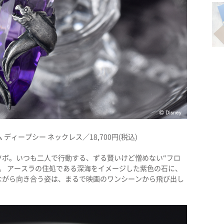
ディープシー ネックレス／18,700円(税込)
ツボ。いつも二人で行動する、ずる賢いけど憎めない“フロ
に。 アースラの住処である深海をイメージした紫色の石に、
ながら向き合う姿は、まるで映画のワンシーンから飛び出し