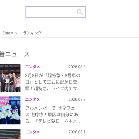
Emoメン
ランキング
着ニュース
エンタメ
2026.08.9
8月8日が『超特急・8号車の
日』として正式に記念日登
録！超特急、ライブ内でサ…
エンタメ
2026.08.8
フルメンバーで“サマフェ
ス”初参加!!原因は自分にあ
る。『テレビ朝日・六本木…
エンタメ
2026.08.7