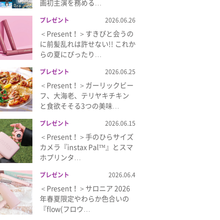
画初主演を務める…
プレゼント
2026.06.26
＜Present！＞すきぴと会うの
に前髪乱れは許せない!! これか
らの夏にぴったり…
プレゼント
2026.06.25
＜Present！＞ガーリックビー
フ、大海老、テリヤキチキン
と食欲そそる3つの美味…
プレゼント
2026.06.15
＜Present！＞手のひらサイズ
カメラ『instax Pal™』とスマ
ホプリンタ…
プレゼント
2026.06.4
＜Present！＞サロニア 2026
年春夏限定やわらか色合いの
『flow(フロウ…