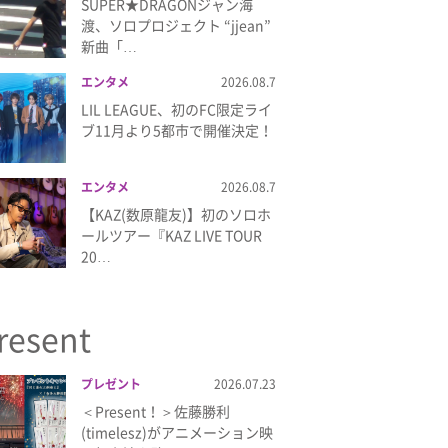
SUPER★DRAGONジャン海
渡、ソロプロジェクト “jjean”
新曲「…
エンタメ
2026.08.7
LIL LEAGUE、初のFC限定ライ
ブ11月より5都市で開催決定！
エンタメ
2026.08.7
【KAZ(数原龍友)】初のソロホ
ールツアー『KAZ LIVE TOUR
20…
resent
プレゼント
2026.07.23
＜Present！＞佐藤勝利
(timelesz)がアニメーション映