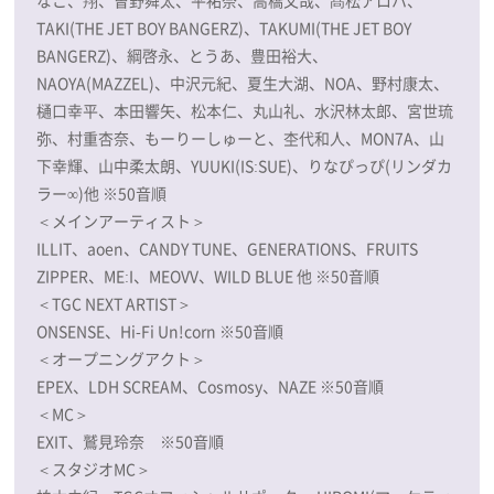
TAKI(THE JET BOY BANGERZ)、TAKUMI(THE JET BOY
BANGERZ)、綱啓永、とうあ、豊田裕大、
NAOYA(MAZZEL)、中沢元紀、夏生大湖、NOA、野村康太、
樋口幸平、本田響矢、松本仁、丸山礼、水沢林太郎、宮世琉
弥、村重杏奈、もーりーしゅーと、杢代和人、MON7A、山
下幸輝、山中柔太朗、YUUKI(IS:SUE)、りなぴっぴ(リンダカ
ラー∞)他 ※50音順
＜メインアーティスト＞
ILLIT、aoen、CANDY TUNE、GENERATIONS、FRUITS
ZIPPER、ME:I、MEOVV、WILD BLUE 他 ※50音順
＜TGC NEXT ARTIST＞
ONSENSE、Hi-Fi Un!corn ※50音順
＜オープニングアクト＞
EPEX、LDH SCREAM、Cosmosy、NAZE ※50音順
＜MC＞
EXIT、鷲見玲奈 ※50音順
＜スタジオMC＞