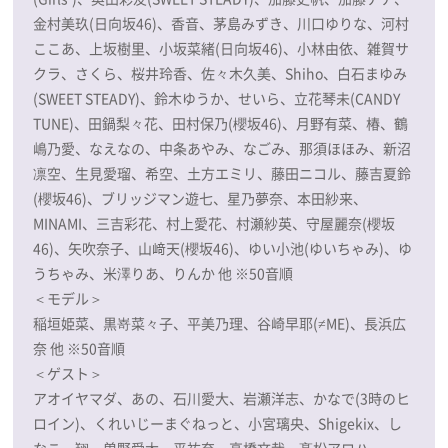
金村美玖(日向坂46)、香音、茅島みずき、川口ゆりな、河村
ここあ、上坂樹里、小坂菜緒(日向坂46)、小林由依、雑賀サ
クラ、さくら、桜井玲香、佐々木久美、Shiho、白石まゆみ
(SWEET STEADY)、鈴木ゆうか、せいら、立花琴未(CANDY
TUNE)、田鍋梨々花、田村保乃(櫻坂46)、月野有菜、椿、鶴
嶋乃愛、なえなの、中条あやみ、なごみ、那須ほほみ、新沼
凛空、生見愛瑠、希空、土方エミリ、藤田ニコル、藤吉夏鈴
(櫻坂46)、ブリッジマン遊七、星乃夢奈、本田紗来、
MINAMI、三吉彩花、村上愛花、村瀬紗英、守屋麗奈(櫻坂
46)、矢吹奈子、山﨑天(櫻坂46)、ゆい小池(ゆいちゃみ)、ゆ
うちゃみ、米澤りあ、りんか 他 ※50音順
＜モデル＞
稲垣姫菜、黒嵜菜々子、平美乃理、谷崎早耶(≠ME)、長浜広
奈 他 ※50音順
＜ゲスト＞
アオイヤマダ、あの、石川愛大、岩瀬洋志、かなで(3時のヒ
ロイン)、くれいじーまぐねっと、小宮璃央、Shigekix、し
なこ、翔、曽野舜太、平祐奈、高橋文哉、髙松アロハ、