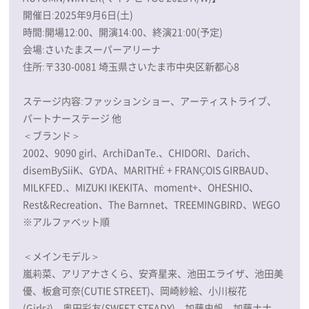
開催日:2025年9月6日(土)
時間:開場12:00、開演14:00、終演21:00(予定)
会場:さいたまスーパーアリーナ
住所:〒330-0081 埼玉県さいたま市中央区新都心8
ステージ内容:ファッションショー、アーティストライブ、
パートナーステージ 他
＜ブランド＞
2002、9090 girl、ArchiDanTe.、CHIDORI、Darich、
disemBySiiK、GYDA、MARITHÉ + FRANҪOIS GIRBAUD、
MILKFED.、MIZUKI IKEKITA、moment+、OHESHIO、
Rest&Recreation、The Barnnet、TREEMINGBIRD、WEGO
※アルファベット順
＜メインモデル＞
嵐莉菜、アリアナさくら、安斉星来、池田エライザ、池田美
優、板倉可奈(CUTIE STREET)、岡崎紗絵、小川桜花
(Girls²)、奥田彩友(SWEET STEADY)、加藤史帆、加藤ナナ、