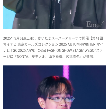
プライバシーポリシー
利用規約
お問い合わせ
2025年9月6日(土)に、さいたまスーパーアリーナで開催【第41回
マイナビ 東京ガールズコレクション 2025 AUTUMN/WINTER(マイ
ナビ TGC 2025 A/W)】の3rd FASHION SHOW STAGE“WEGO”ステ
ージに『NON7A、夏生大湖、山下幸輝、宮世琉弥』が登場。