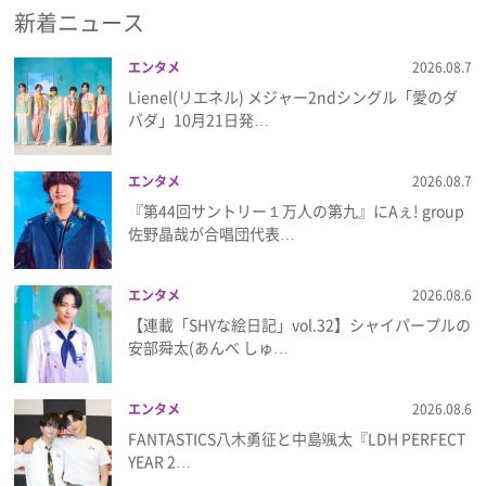
新着ニュース
エンタメ
2026.08.7
Lienel(リエネル) メジャー2ndシングル「愛のダ
バダ」10月21日発…
エンタメ
2026.08.7
『第44回サントリー１万人の第九』にAぇ! group
佐野晶哉が合唱団代表…
エンタメ
2026.08.6
【連載「SHYな絵日記」vol.32】シャイパープルの
安部舜太(あんべ しゅ…
エンタメ
2026.08.6
FANTASTICS八木勇征と中島颯太『LDH PERFECT
YEAR 2…