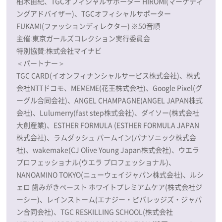
柏木由紀、TGCオフィシャルサポーター HIROMI(マーケティ
ングアドバイザー)、TGCオフィシャルサポーター
FUKAMI(ファッションディレクター) ※50音順
主催:東京ガールズコレクション実行委員会
特別協賛:株式会社マイナビ
＜パートナー＞
TGC CARD(イオンフィナンシャルサービス株式会社)、株式
会社NTTドコモ、MEMEME(花王株式会社)、Google Pixel(グ
ーグル合同会社)、ANGEL CHAMPAGNE(ANGEL JAPAN株式
会社)、Lulumerry(fast step株式会社)、ダイソー(株式会社
大創産業)、ESTHER FORMULA (ESTHER FORMULA JAPAN
株式会社)、ラムダッシュ パームイン(パナソニック株式会
社)、wakemake(CJ Olive Young Japan株式会社)、ウエラ
プロフェッショナル(ウエラ プロフェッショナル)、
NANOAMINO TOKYO(ニューウェイジャパン株式会社)、ルシ
ェロ 歯みがきペースト ホワイトプレミアムケア(株式会社ジ
ーシー)、レインストーム(エナジー・ビバレッジズ・ジャパ
ン合同会社)、TGC RESKILLING SCHOOL(株式会社