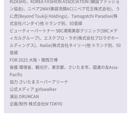
KIZASHI)、KOREA FASHION ASSOCIATION (韓国ファッショ
ン協会)、ニベア2WAY美容洗顔AC(ニベア花王株式会社)、う
に虎(Beyond Tsukiji Holdings)、Tamagotchi Paradise(株
式会社バンダイ)他 ※ランク別、50音順
ビューティーパートナー:SBC湘南美容クリニック(SBCメデ
ィカルグループ)、エステプロ・ラボ(株式会社プロラボホー
ルディングス)、Nailie(株式会社ネイリー)他 ※ランク別、50
音順
FOR 2025:大阪・関西万博
後援:環境省、観光庁、東京都、さいたま市、国連の友Asia-
Pacific
協力:さいたまスーパーアリーナ
公式メディア:girlswalker
演出:DRUMCAN
企画/制作:株式会社W TOKYO