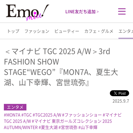
LINE友だち追加 >
トップ
ファッション
ビューティー
カフェ・グルメ
エンタ
トップ
＜マイナビ TGC 2025 A/W＞3rd
FASHION SHOW
ファッション
STAGE“WEGO”『MON7A、夏生大
ビューティー
湖、山下幸輝、宮世琉弥』
カフェ・グルメ
2025.9.7
エンタメ
エンタメ
MON7A
TGC
TGC2025 A/W
ファッションショー
マイナビ
TGC 2025 A/W
マイナビ 東京ガールズコレクション 2025
AUTUMN/WINTER
夏生大湖
宮世琉弥
山下幸輝
ライフスタイル