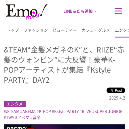
LINE友だち追加 >
トップ
ファッション
ビューティー
カフェ・グルメ
エンタ
トップ
&TEAM“金髪メガネのK”と、RIIZE“赤
髪のウォンビン”に大反響！豪華K-
ファッション
POPアーティストが集結『Kstyle
ビューティー
PARTY』DAY2
カフェ・グルメ
2025.4.2
エンタメ
エンタメ
&TEAM
ABEMA
K-POP
Kstyle PARTY
RIIZE
SUPER JUNIOR
TWS
アベマ
音楽
ライフスタイル