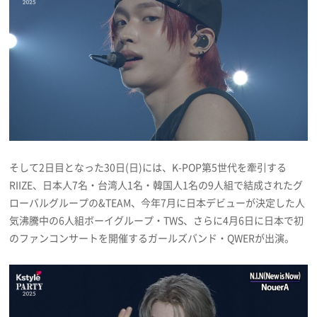
そして2日目となった30日(日)には、K-POP第5世代を牽引する
RIIZE、日本人7名・台湾人1名・韓国人1名の9人組で結成されたグ
ローバルグループの&TEAM、今年7月に日本デビューが決定した人
気沸騰中の6人組ボーイグループ・TWS、さらに4月6日に日本で初
のファンコンサートを開催するガールズバンド・QWERが出演。