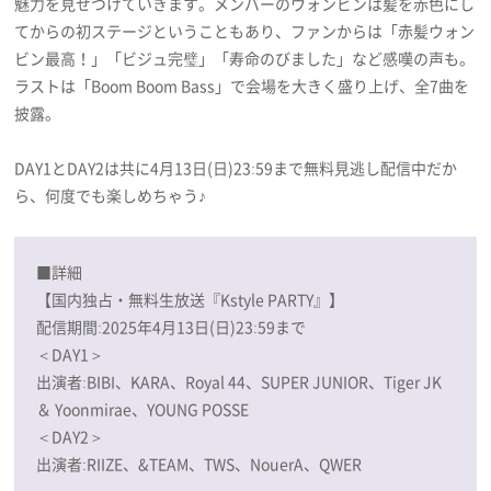
魅力を見せつけていきます。メンバーのウォンビンは髪を赤色にし
てからの初ステージということもあり、ファンからは「赤髪ウォン
ビン最高！」「ビジュ完璧」「寿命のびました」など感嘆の声も。
ラストは「Boom Boom Bass」で会場を大きく盛り上げ、全7曲を
披露。
DAY1とDAY2は共に4月13日(日)23:59まで無料見逃し配信中だか
ら、何度でも楽しめちゃう♪
■詳細
【国内独占・無料生放送『Kstyle PARTY』】
配信期間:2025年4月13日(日)23:59まで
＜DAY1＞
出演者:BIBI、KARA、Royal 44、SUPER JUNIOR、Tiger JK
＆ Yoonmirae、YOUNG POSSE
＜DAY2＞
出演者:RIIZE、&TEAM、TWS、NouerA、QWER