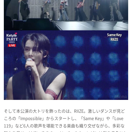
そして本公演の大トリを飾ったのは、RIIZE。激しいダンスが見ど
ころの「Impossible」からスタートし、「Same Key」や「Love
119」など6人の歌声を堪能できる楽曲も織り交ぜながら、多彩な