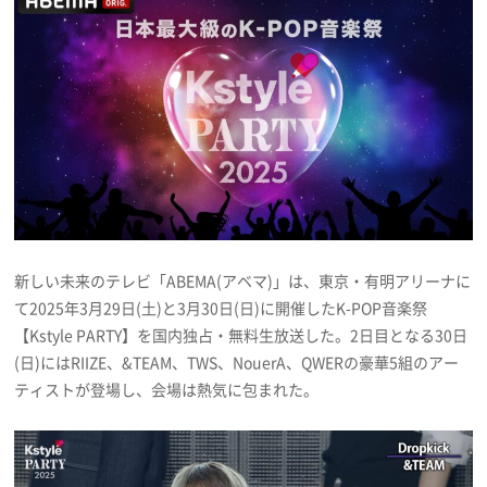
プレゼント
インタビュー
フィルム
Emoメン
新しい未来のテレビ「ABEMA(アベマ)」は、東京・有明アリーナに
ランキング
て2025年3月29日(土)と3月30日(日)に開催したK-POP音楽祭
【Kstyle PARTY】を国内独占・無料生放送した。2日目となる30日
(日)にはRIIZE、&TEAM、TWS、NouerA、QWERの豪華5組のアー
ティストが登場し、会場は熱気に包まれた。
Emo!miuとは？
免責事項