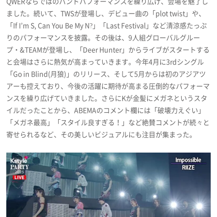
QWERならではのバンドパフォーマンスを繰り広げ、会場を魅了し
ました。続いて、TWSが登場し、デビュー曲の「plot twist」や、
「If I’m S, Can You Be My N?」「Last Festival」など清涼感たっぷ
りのパフォーマンスを披露。その後は、9人組グローバルグルー
プ・&TEAMが登場し、「Deer Hunter」からライブがスタートする
と会場はさらに熱気が高まっていきます。今年4月に3rdシングル
「Go in Blind(月狼)」のリリース、そして5月からは初のアジアツ
アーも控えており、今後の活躍に期待が高まる圧倒的なパフォーマ
ンスを繰り広げていきました。さらにKが金髪にメガネというスタ
イルだったことから、ABEMAのコメント欄には「破壊力えぐい」
「メガネ最高」「スタイル良すぎる！」など絶賛コメントが続々と
寄せられるなど、その美しいビジュアルにも注目が集まった。