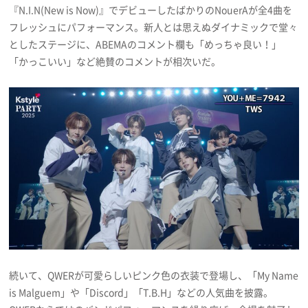
『N.I.N(New is Now)』でデビューしたばかりのNouerAが全4曲を
フレッシュにパフォーマンス。新人とは思えぬダイナミックで堂々
としたステージに、ABEMAのコメント欄も「めっちゃ良い！」
「かっこいい」など絶賛のコメントが相次いだ。
続いて、QWERが可愛らしいピンク色の衣装で登場し、「My Name
is Malguem」や「Discord」「T.B.H」などの人気曲を披露。