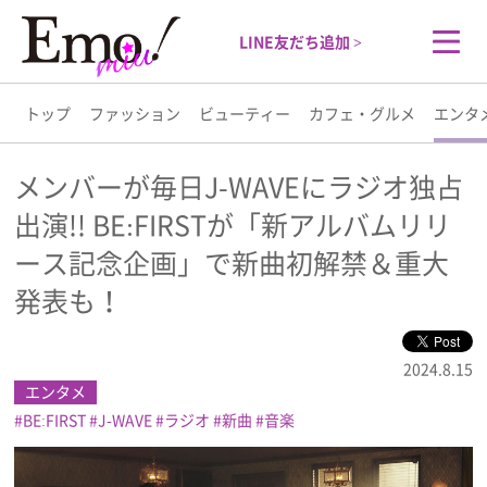
LINE友だち追加 >
トップ
ファッション
ビューティー
カフェ・グルメ
エンタ
トップ
メンバーが毎日J-WAVEにラジオ独占
出演!! BE:FIRSTが「新アルバムリリ
ファッション
ース記念企画」で新曲初解禁＆重大
ビューティー
発表も！
カフェ・グルメ
2024.8.15
エンタメ
エンタメ
BE:FIRST
J-WAVE
ラジオ
新曲
音楽
ライフスタイル