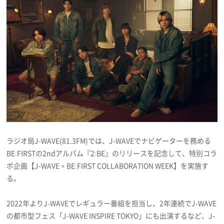
プレゼント
インタビュー
フィルム
Emoメン
ラジオ局J-WAVE(81.3FM)では、J-WAVEでナビゲーターを務める
ランキング
BE:FIRSTの2ndアルバム『2:BE』のリリースを記念して、特別コラ
ボ企画【J-WAVE × BE:FIRST COLLABORATION WEEK】を実施す
る。
Emo!miuとは？
2022年よりJ-WAVEでレギュラー番組を担当し、2年連続でJ-WAVE
免責事項
の都市型フェス「J-WAVE INSPIRE TOKYO」にも出演するなど、J-