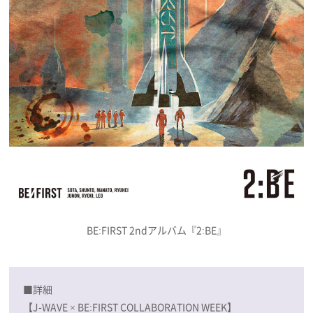
BE:FIRST 2ndアルバム『2:BE』
■詳細
【J-WAVE × BE:FIRST COLLABORATION WEEK】