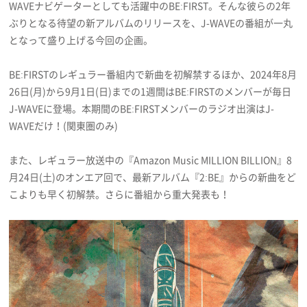
WAVEナビゲーターとしても活躍中のBE:FIRST。そんな彼らの2年
プライバシーポリシー
ぶりとなる待望の新アルバムのリリースを、J-WAVEの番組が一丸
となって盛り上げる今回の企画。
利用規約
お問い合わせ
BE:FIRSTのレギュラー番組内で新曲を初解禁するほか、2024年8月
26日(月)から9月1日(日)までの1週間はBE:FIRSTのメンバーが毎日
J-WAVEに登場。本期間のBE:FIRSTメンバーのラジオ出演はJ-
WAVEだけ！(関東圏のみ)
また、レギュラー放送中の『Amazon Music MILLION BILLION』8
月24日(土)のオンエア回で、最新アルバム『2:BE』からの新曲をど
こよりも早く初解禁。さらに番組から重大発表も！