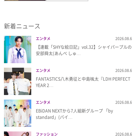
新着ニュース
エンタメ
2026.08.6
【連載「SHYな絵日記」vol.32】シャイパープルの
安部舜太(あんべ しゅ…
エンタメ
2026.08.6
FANTASTICS八木勇征と中島颯太『LDH PERFECT
YEAR 2…
エンタメ
2026.08.6
EBiDAN NEXTから7⼈組新グループ 「by
standard」(バイ…
ファッション
2026.08.6