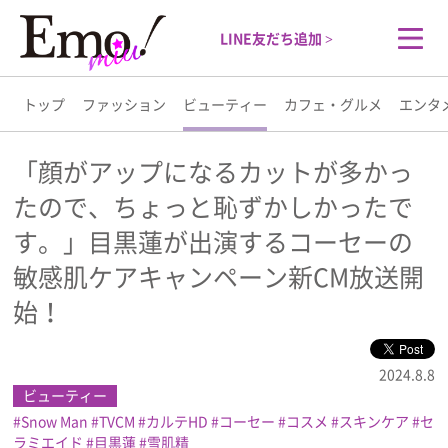
LINE友だち追加 >
トップ
ファッション
ビューティー
カフェ・グルメ
エンタ
トップ
「顔がアップになるカットが多かっ
たので、ちょっと恥ずかしかったで
ファッション
す。」目黒蓮が出演するコーセーの
ビューティー
敏感肌ケアキャンペーン新CM放送開
始！
カフェ・グルメ
2024.8.8
エンタメ
ビューティー
Snow Man
TVCM
カルテHD
コーセー
コスメ
スキンケア
セ
ライフスタイル
ラミエイド
目黒蓮
雪肌精