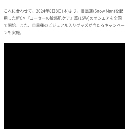
プライバシーポリシー
これに合わせて、2024年8日8日(木)より、目黒蓮(Snow Man)を起
利用規約
用した新CM『コーセーの敏感肌ケア』篇(15秒)のオンエアを全国
で開始。また、目黒蓮のビジュアル入りグッズが当たるキャンペー
お問い合わせ
ンも実施。