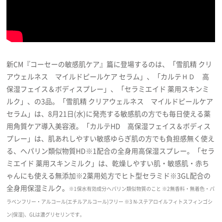
新CM『コーセーの敏感肌ケア』篇に登場するのは、「雪肌精 クリ
アウェルネス マイルドピールケア セラム」、「カルテＨＤ 高
保湿フェイス＆ボディスプレー」、「セラミエイド 薬用スキンミ
ルク」、の3品。「雪肌精 クリアウェルネス マイルドピールケア
セラム」は、8月21日(水)に発売する敏感肌の方でも毎日使える薬
用角質ケア導入美容液。「カルテHD 高保湿フェイス＆ボディス
プレー」は、肌あれしやすい敏感ゆらぎ肌の方でも負担感無く使え
る、ヘパリン類似物質HD※1配合の全身用高保湿スプレー。「セラ
ミエイド 薬用スキンミルク」は、乾燥しやすい肌・敏感肌・赤ち
ゃんにも使える無添加※2薬用処方でヒト型セラミド※3GL配合の
全身用保湿ミルク。
※1保水有効成分ヘパリン類似物質のこと ※2無香料・無着色・パ
ラベンフリー・アルコール(エチルアルコール)フリー ※3 N-ステアロイルフィトスフィンゴシ
ン(保湿)、GLは濃グリセリンです。