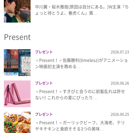
中川翼・桜木雅哉(原因は自分にある。)W主演『ち
ょっと待とうよ、春虎くん』第…
Present
プレゼント
2026.07.23
＜Present！＞佐藤勝利(timelesz)がアニメーショ
ン映画初主演を務める…
プレゼント
2026.06.26
＜Present！＞すきぴと会うのに前髪乱れは許せ
ない!! これからの夏にぴったり…
プレゼント
2026.06.25
＜Present！＞ガーリックビーフ、大海老、テリ
ヤキチキンと食欲そそる3つの美味…