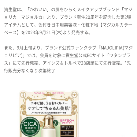
プライバシーポリシー
資生堂は、「かわいい」の扉をひらくメイクアップブランド「マジ
ョリカ マジョルカ」より、ブランド誕生20周年を記念した第2弾
利用規約
アイテムとして、色付き日中用美容液・化粧下地【マジカルカラー
お問い合わせ
ベース】を2023年9月21日(木)より発売する。
また、9月上旬より、ブランド公式ファンクラブ「MAJOLIPIA(マジ
ョリピア)」では、会員を対象に資生堂公式ECサイト「ワタシプラ
ス」にて先行発売、アインズ＆トルペで38店舗にて先行販売。*先
行販売分なくなり次第終了