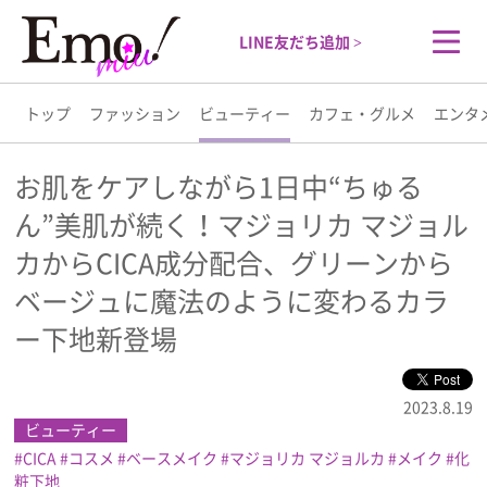
LINE友だち追加 >
トップ
ファッション
ビューティー
カフェ・グルメ
エンタ
トップ
お肌をケアしながら1日中“ちゅる
ん”美肌が続く！マジョリカ マジョル
ファッション
カからCICA成分配合、グリーンから
ビューティー
ベージュに魔法のように変わるカラ
ー下地新登場
カフェ・グルメ
2023.8.19
エンタメ
ビューティー
CICA
コスメ
ベースメイク
マジョリカ マジョルカ
メイク
化
ライフスタイル
粧下地