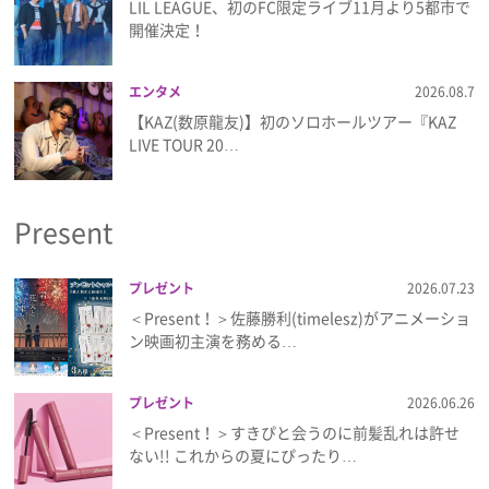
LIL LEAGUE、初のFC限定ライブ11月より5都市で
開催決定！
エンタメ
2026.08.7
【KAZ(数原龍友)】初のソロホールツアー『KAZ
LIVE TOUR 20…
Present
プレゼント
2026.07.23
＜Present！＞佐藤勝利(timelesz)がアニメーショ
ン映画初主演を務める…
プレゼント
2026.06.26
＜Present！＞すきぴと会うのに前髪乱れは許せ
ない!! これからの夏にぴったり…