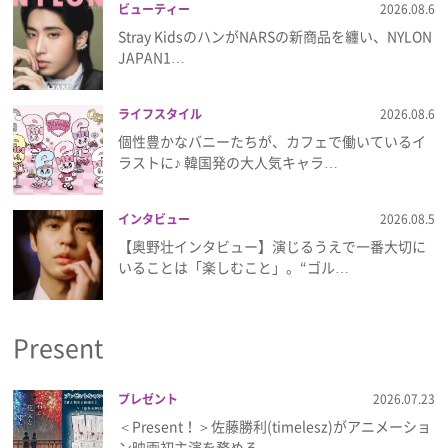
ビューティー
2026.08.6
Stray KidsのハンがNARSの新商品を纏い、NYLON
JAPAN1…
ライフスタイル
2026.08.6
個性豊かなバニーたちが、カフェで働いているイ
ラストに♪ 韓国発の大人気キャラ…
インタビュー
2026.08.5
【奥野壮インタビュー】演じるうえで一番大切に
いることは「楽しむこと」。“ゴル…
Present
プレゼント
2026.07.23
＜Present！＞佐藤勝利(timelesz)がアニメーショ
ン映画初主演を務める…