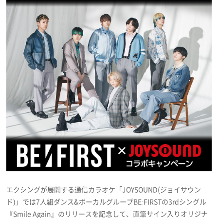
プレゼント
インタビュー
フィルム
Emoメン
ランキング
Emo!miuとは？
エクシングが展開する通信カラオケ「JOYSOUND(ジョイサウン
ド)」では7人組ダンス&ボーカルグループBE:FIRSTの3rdシングル
免責事項
『Smile Again』のリリースを記念して、直筆サイン入りオリジナ