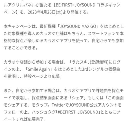
プライバシーポリシー
ルアクリルパネルが当たる【BE:FIRST×JOYSOUND コラボキャン
ペーン】を、2023年4月26日(水)より開催する。
利用規約
本キャンペーンは、最新機種「JOYSOUND MAX GO」をはじめとし
お問い合わせ
た対象機種を導入のカラオケ店舗はもちろん、スマートフォンで本
格的な採点が楽しめるカラオケアプリを使って、自宅からでも参加
することができる。
カラオケ店舗から参加する場合は、「うたスキ｣(登録無料)にログ
インの上、「Smile Again」をはじめとした3rdシングルの収録曲
を歌唱し、特設ページより応募。
また、自宅から参加する場合は、カラオケアプリで課題曲を採点モ
ードで歌唱し、採点結果画面にある「シェア」もしくは「この画面
をシェアする」をタップ。TwitterでJOYSOUND公式アカウントを
フォローの上、ハッシュタグ｢#BEFIRST_JOYSOUND｣とともにツ
イートすれば応募完了。