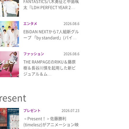
FANTASTICS八木勇征と中島颯
太『LDH PERFECT YEAR 2…
エンタメ
2026.08.6
EBiDAN NEXTから7⼈組新グル
ープ 「by standard」(バイ…
ファッション
2026.08.6
THE RAMPAGEのRIKU＆藤原
樹＆長谷川慎を起用した新ビ
ジュアル＆ム…
resent
プレゼント
2026.07.23
＜Present！＞佐藤勝利
(timelesz)がアニメーション映