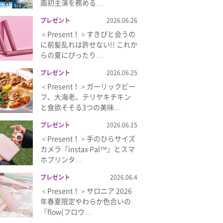
画初主演を務める…
プレゼント
2026.06.26
＜Present！＞すきぴと会うの
に前髪乱れは許せない!! これか
らの夏にぴったり…
プレゼント
2026.06.25
＜Present！＞ガーリックビー
フ、大海老、テリヤキチキン
と食欲そそる3つの美味…
プレゼント
2026.06.15
＜Present！＞手のひらサイズ
カメラ『instax Pal™』とスマ
ホプリンタ…
プレゼント
2026.06.4
＜Present！＞サロニア 2026
年春夏限定やわらか色合いの
『flow(フロウ…