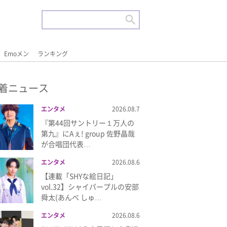
Emoメン
ランキング
着ニュース
エンタメ
2026.08.7
『第44回サントリー１万人の
第九』にAぇ! group 佐野晶哉
が合唱団代表…
エンタメ
2026.08.6
【連載「SHYな絵日記」
vol.32】シャイパープルの安部
舜太(あんべ しゅ…
エンタメ
2026.08.6