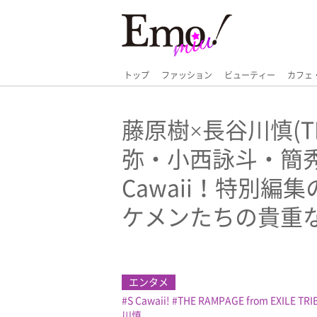
トップ
ファッション
ビューティー
カフェ
藤原樹×長谷川慎(TH
弥・小西詠斗・簡
Cawaii！特別
ケメンたちの貴重
エンタメ
S Cawaii!
THE RAMPAGE from EXILE TRI
川慎