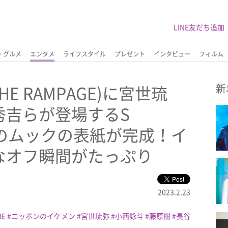
LINE友だち追加
・グルメ
エンタメ
ライフスタイル
プレゼント
インタビュー
フィルム
E RAMPAGE)に宮世琉
新
秀吉らが登場するS
編集のムックの表紙が完成！イ
なオフ瞬間がたっぷり
2023.2.23
BE
ニッポンのイケメン
宮世琉弥
小西詠斗
藤原樹
長谷