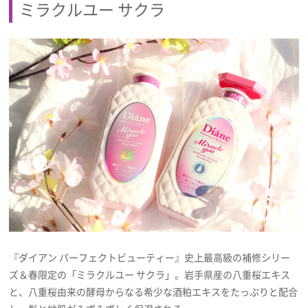
ミラクルユー サクラ
プライバシーポリシー
利用規約
お問い合わせ
『ダイアン パーフェクトビューティー』史上最高級の補修シリー
ズ＆春限定の「ミラクルユー サクラ」。岩手県産の八重桜エキス
と、八重桜由来の酵母からなる希少な酒粕エキスをたっぷりと配合