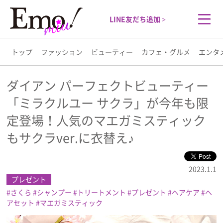
LINE友だち追加 >
トップ
ファッション
ビューティー
カフェ・グルメ
エンタ
トップ
ダイアン パーフェクトビューティー
「ミラクルユー サクラ」が今年も限
ファッション
定登場！人気のマエガミスティック
ビューティー
もサクラver.に衣替え♪
カフェ・グルメ
2023.1.1
プレゼント
エンタメ
さくら
シャンプー
トリートメント
プレゼント
ヘアケア
ヘ
アセット
マエガミスティック
ライフスタイル