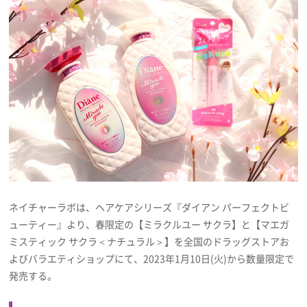
プレゼント
インタビュー
フィルム
Emoメン
ランキング
ネイチャーラボは、ヘアケアシリーズ『ダイアン パーフェクトビ
ューティー』より、春限定の【ミラクルユー サクラ】と【マエガ
ミスティック サクラ＜ナチュラル＞】を全国のドラッグストアお
Emo!miuとは？
よびバラエティショップにて、2023年1月10日(火)から数量限定で
発売する。
免責事項