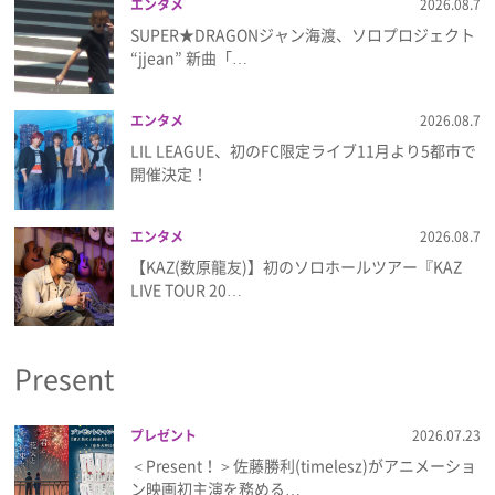
エンタメ
2026.08.7
SUPER★DRAGONジャン海渡、ソロプロジェクト
“jjean” 新曲「…
エンタメ
2026.08.7
LIL LEAGUE、初のFC限定ライブ11月より5都市で
開催決定！
エンタメ
2026.08.7
【KAZ(数原龍友)】初のソロホールツアー『KAZ
LIVE TOUR 20…
Present
プレゼント
2026.07.23
＜Present！＞佐藤勝利(timelesz)がアニメーショ
ン映画初主演を務める…