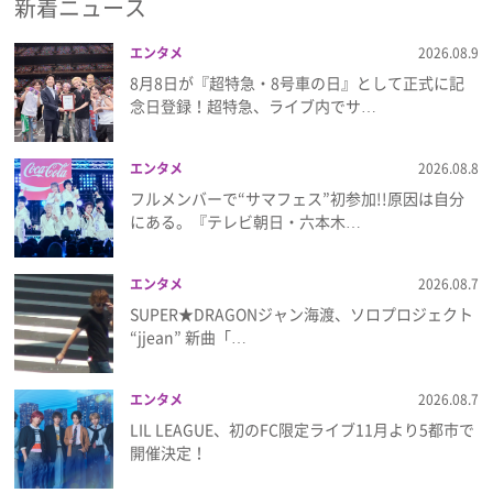
新着ニュース
エンタメ
2026.08.9
8月8日が『超特急・8号車の日』として正式に記
念日登録！超特急、ライブ内でサ…
エンタメ
2026.08.8
フルメンバーで“サマフェス”初参加!!原因は自分
にある。『テレビ朝日・六本木…
エンタメ
2026.08.7
SUPER★DRAGONジャン海渡、ソロプロジェクト
“jjean” 新曲「…
エンタメ
2026.08.7
LIL LEAGUE、初のFC限定ライブ11月より5都市で
開催決定！