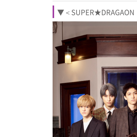
▼＜SUPER★DRAGA