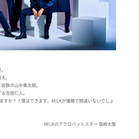
智。
舜太。
ス抜群の山中柔太朗。
ぎる吉田仁人。
ますか？？僕はできます。M!LKが優勝で間違いないでしょ
M!LKのアクロバットスター 塩﨑太智