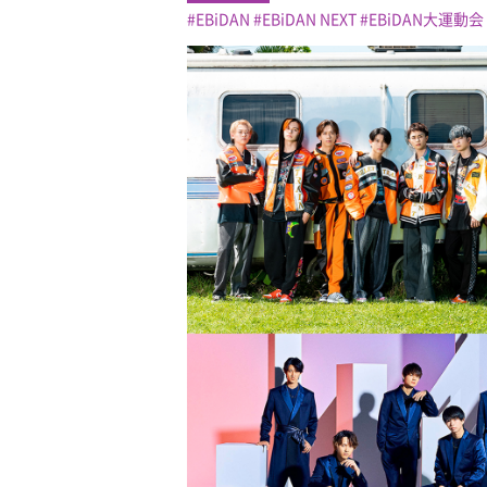
EBiDAN
EBiDAN NEXT
EBiDAN大運動会