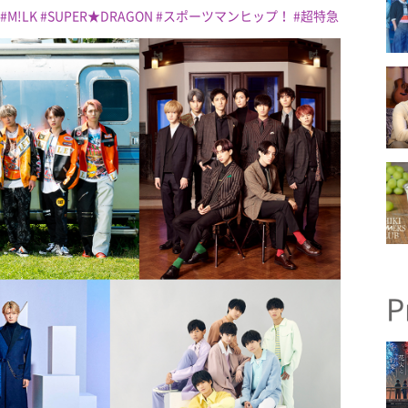
M!LK
SUPER★DRAGON
スポーツマンヒップ！
超特急
P