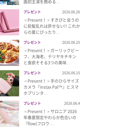
画初主演を務める…
プレゼント
2026.06.26
＜Present！＞すきぴと会うの
に前髪乱れは許せない!! これか
らの夏にぴったり…
プレゼント
2026.06.25
＜Present！＞ガーリックビー
フ、大海老、テリヤキチキン
と食欲そそる3つの美味…
プレゼント
2026.06.15
＜Present！＞手のひらサイズ
カメラ『instax Pal™』とスマ
ホプリンタ…
プレゼント
2026.06.4
＜Present！＞サロニア 2026
年春夏限定やわらか色合いの
『flow(フロウ…