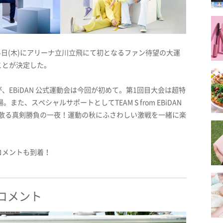
24日(木)にアリーナ立川立飛にて初となるファン待望の大運
ことが決定した。
EBiDAN 公式運動会は今回が初めて。第1回目大会は超特
場。また、スペシャルサポートとしてTEAM S from EBiDAN
び散る真剣勝負の一夜！運動の秋にふさわしい激戦を一緒に楽
コメントも到着！
コメント