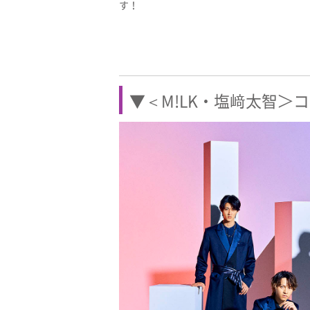
す！
▼＜M!LK・塩﨑太智＞