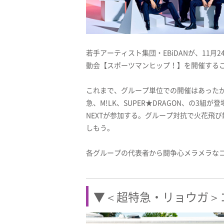
若手アーティスト集団・EBiDANが、11月
動会【スポーツマンヒップ！】を開催する
これまで、グループ単位での開催はあったが、
急、M!LK、SUPER★DRAGON、の3組が登
NEXTが参加する。グループ対抗で火花飛
しもう。
各グループの代表者から闘争心メラメラな
▼＜超特急・リョウガ＞