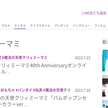
LINE友だち追加
・グルメ
エンタメ
ライフスタイル
プレゼント
インタビュー
フィルム
ーマミ
新
堂
魔法の天使クリィミーマミ
2023.7.23
ミーマミ40th Anniversaryオンライ
リル…
おもちゃ
バンダイ
玩具
魔法の天使クリ
2023.7.18
魔法の天使クリィミーマミ「パムポップンセ
カラーver…