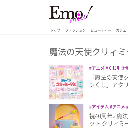
トップ
ファッション
ビューティー
カフェ
魔法の天使クリィミ
アニメ
くじ引き
「魔法の天使クリィ
ンくじ」アク
アイテム
アニメ
ィミーマミ
祝40周年♪ 
ット クリィミー