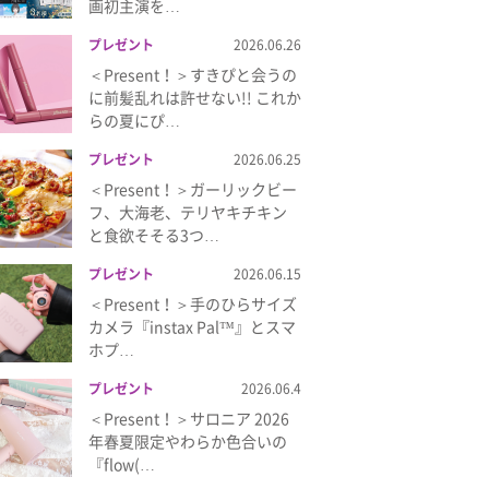
画初主演を…
プレゼント
2026.06.26
＜Present！＞すきぴと会うの
に前髪乱れは許せない!! これか
らの夏にぴ…
プレゼント
2026.06.25
＜Present！＞ガーリックビー
フ、大海老、テリヤキチキン
と食欲そそる3つ…
プレゼント
2026.06.15
＜Present！＞手のひらサイズ
カメラ『instax Pal™』とスマ
ホプ…
プレゼント
2026.06.4
＜Present！＞サロニア 2026
年春夏限定やわらか色合いの
『flow(…