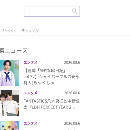
Emoメン
ランキング
着ニュース
エンタメ
2026.08.6
【連載「SHYな絵日記」
vol.32】シャイパープルの安部
舜太(あんべ しゅ…
エンタメ
2026.08.6
FANTASTICS八木勇征と中島颯
太『LDH PERFECT YEAR 2…
エンタメ
2026.08.6