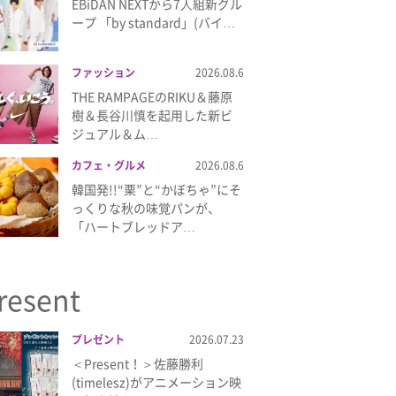
EBiDAN NEXTから7⼈組新グル
ープ 「by standard」(バイ…
ファッション
2026.08.6
THE RAMPAGEのRIKU＆藤原
樹＆長谷川慎を起用した新ビ
ジュアル＆ム…
カフェ・グルメ
2026.08.6
韓国発!!“栗”と“かぼちゃ”にそ
っくりな秋の味覚パンが、
「ハートブレッドア…
resent
プレゼント
2026.07.23
＜Present！＞佐藤勝利
(timelesz)がアニメーション映