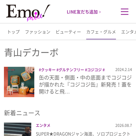
LINE友だち追加 >
トップ
ファッション
ビューティー
カフェ・グルメ
エンタ
トップ
青山デカーボ
ファッション
2024.2.14
クッキー
グルテンフリー
コジコジ
スイーツ
伊勢丹新宿店
青山デカーボ
缶の天面・側面・中の底面までコジコジ
ビューティー
が描かれた『コジコジ缶』新発売！蓋を
開けると飛…
カフェ・グルメ
新着ニュース
エンタメ
エンタメ
2026.08.7
ライフスタイル
SUPER★DRAGONジャン海渡、ソロプロジェクト