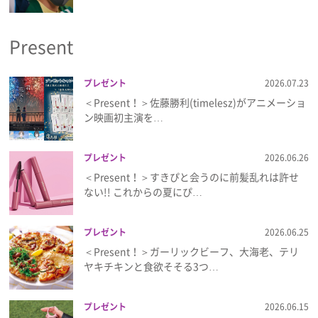
プライバシーポリシー
Present
利用規約
お問い合わせ
プレゼント
2026.07.23
＜Present！＞佐藤勝利(timelesz)がアニメーショ
ン映画初主演を…
プレゼント
2026.06.26
＜Present！＞すきぴと会うのに前髪乱れは許せ
ない!! これからの夏にぴ…
プレゼント
2026.06.25
＜Present！＞ガーリックビーフ、大海老、テリ
ヤキチキンと食欲そそる3つ…
プレゼント
2026.06.15