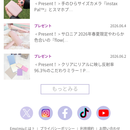
＜Present！＞手のひらサイズカメラ『instax
Pal™』とスマホプ…
プレゼント
2026.06.4
＜Present！＞サロニア 2026年春夏限定やわらか
色合いの『flow(…
プレゼント
2026.06.2
＜Present！＞クリアにリアルに映し反射率
96.3％のこだわりミラー！P…
もっとみる
Emo!miuとは？
｜
プライバシーポリシー
｜
利用規約
｜
お問い合わせ