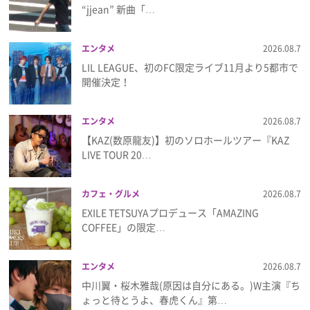
“jjean” 新曲「…
プレゼント
エンタメ
2026.08.7
インタビュー
LIL LEAGUE、初のFC限定ライブ11月より5都市で
開催決定！
フィルム
エンタメ
2026.08.7
【KAZ(数原龍友)】初のソロホールツアー『KAZ
LIVE TOUR 20…
Emoメン
ランキング
カフェ・グルメ
2026.08.7
EXILE TETSUYAプロデュース「AMAZING
COFFEE」の限定…
Emo!miuとは？
エンタメ
2026.08.7
中川翼・桜木雅哉(原因は自分にある。)W主演『ち
免責事項
ょっと待とうよ、春虎くん』第…