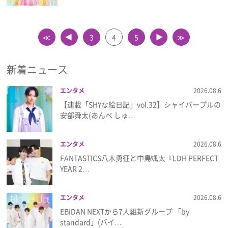
≪
3
4
5
≫
▲
▲
新着ニュース
エンタメ
2026.08.6
【連載「SHYな絵日記」vol.32】シャイパープルの
安部舜太(あんべ しゅ…
エンタメ
2026.08.6
FANTASTICS八木勇征と中島颯太『LDH PERFECT
YEAR 2…
エンタメ
2026.08.6
EBiDAN NEXTから7⼈組新グループ 「by
standard」(バイ…