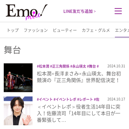
LINE友だち追加 >
トップ
ファッション
ビューティー
カフェ・グルメ
エンタ
トップ
舞台
ファッション
2024.10.31
松本潤
正三角関係
永山瑛太
舞台
配信
長澤まさみ
松本潤×長澤まさみ×永山瑛太、舞台初
ビューティー
競演の『正三角関係』世界配信決定！
カフェ・グルメ
2024.10.17
イベント
イベントレポ
レポート
佐
藤流司
応天の門
明治座
舞台
＜イベントレポ＞役者生活14年目に突
エンタメ
入！佐藤流司「14年目にして本日が一
番緊張して…
ライフスタイル