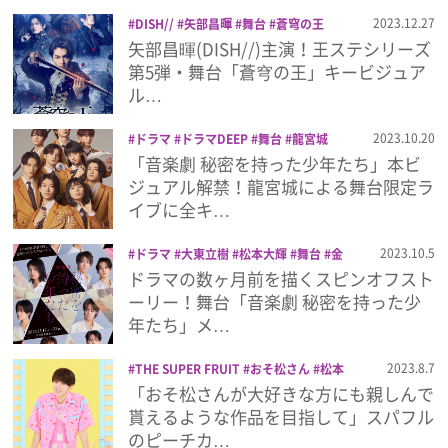
プライバシーポリシー
2023.12.27
DISH//
矢部昌暉
舞台
蒼穹の王
矢部昌暉(DISH//)主演！王ステシリーズ
利用規約
第5弾・舞台「蒼穹の王」キービジュア
ル…
お問い合わせ
2023.10.20
ドラマ
ドラマDEEP
舞台
龍宮城
「音楽劇 秘密を持った少年たち」本ビ
ジュアル解禁！龍宮城による舞台限定ラ
イブに全キ…
2023.10.5
ドラマ
大東立樹
松本大輝
舞台
金
曜ドラマDEEP
龍宮城
ドラマの数ヶ月前を描くスピンオフスト
ーリー！舞台「音楽劇 秘密を持った少
年たち」メ…
2023.8.7
THE SUPER FRUIT
おそ松さん
松本
勇輝
舞台
「おそ松さんが大好きな方にも親しんで
貰えるような作品を目指して」スパフル
のピーチカ…