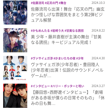
2024.10.3
佐藤流司
応天の門
舞台
佐藤流司ら出演！舞台『応天の門』幽玄
プレゼント
かつ怪しげな雰囲気をまとう第2弾ビジ
ュアル解禁
インタビュー
2024.8.22
かもめんたる
岩崎う大
甘美なる誘拐
美 少年
舞台
藤井直樹
美 少年・藤井直樹が主演の舞台『甘美
フィルム
なる誘拐』キービジュアル完成！
Emoメン
2024.4.30
ヴァサイェガ渉
かまいたちの夜
少年
忍者
舞台
豊田陸人
ヴァサイェガ渉(少年忍者)・豊田陸人
ランキング
(少年忍者)出演！伝説のサウンドノベル
ゲームが…
2024.3.27
インタビュー
ハリー・ポッターと呪い
Emo!miuとは？
の子
プレゼント
舞台
藤田悠
西野遼
【藤田悠×西野遼インタビュー】「劇場
がある赤坂が僕らの日常そのもの」「休
免責事項
みの日も舞…