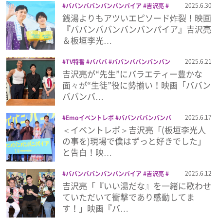
2025.6.30
ババンババンバンバンパイア
吉沢亮
映画
板垣李光人
満島真之介
眞栄田郷
銭湯よりもアツいエピソード炸裂！映画
プレゼント
敦
関口メンディー
『ババンババンバンバンパイア』吉沢亮
＆板垣李光…
インタビュー
2025.6.21
TV特番
バババ
ババンババンバンバン
パイア
吉沢亮
堤真一
映画
板垣李光
吉沢亮が“先生”にバラエティー豊かな
人
満島真之介
眞栄田郷敦
関口メンデ
フィルム
面々が“生徒”役に勢揃い！映画「ババン
ィー
ババンバ…
Emoメン
2025.6.17
Emoイベントレポ
ババンババンバンバ
ンパイア
吉沢亮
堤真一
完成披露舞台
＜イベントレポ＞吉沢亮「(板垣李光人
ランキング
挨拶
映画
板垣李光人
満島真之介
眞
の事を)現場で僕はずっと好きでした」
栄田郷敦
関口メンディー
と告白！映…
2025.6.12
ババンババンバンバンパイア
吉沢亮
Emo!miuとは？
映画
板垣李光人
満島真之介
眞栄田郷
吉沢亮「『いい湯だな』を一緒に歌わせ
敦
関口メンディー
ていただいて衝撃であり感動してま
免責事項
す！」映画『バ…