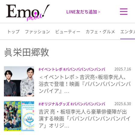
LINE友だち追加 >
トップ
ファッション
ビューティー
カフェ・グルメ
エンタ
トップ
眞栄田郷敦
ファッション
2025.7.16
イベントレポ
ババンババンバンバンパ
イア
吉沢亮
堤真一
映画
板垣李光人
＜イベントレポ＞吉沢亮×板垣李光人、
ビューティー
満島真之介
眞栄田郷敦
舞台挨拶
関
浴衣で登壇！映画『ババンババンバンバ
口メンディー
ンパイア』…
カフェ・グルメ
2025.6.30
オリジナルグッズ
ババンババンバンバ
ンパイア
プレゼント
吉沢亮
映画
板
吉沢 亮・板垣李光人ら豪華俳優陣が出
エンタメ
垣李光人
満島真之介
眞栄田郷敦
関口
演する映画「ババンババンバンバンパイ
メンディー
ア」オリジ…
ライフスタイル