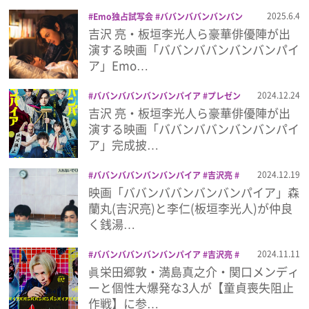
プライバシーポリシー
2025.6.4
Emo独占試写会
ババンババンバンバン
パイア
プレゼント
原菜乃華
吉沢亮
吉沢 亮・板垣李光人ら豪華俳優陣が出
利用規約
映画
板垣李光人
満島真之介
眞栄田郷
演する映画「ババンババンバンバンパイ
敦
試写会
関口メンディー
ア」Emo…
お問い合わせ
2024.12.24
ババンババンバンバンパイア
プレゼン
ト
原菜乃華
吉沢亮
映画
板垣李光人
吉沢 亮・板垣李光人ら豪華俳優陣が出
満島真之介
眞栄田郷敦
試写会
関口
演する映画「ババンババンバンバンパイ
メンディー
ア」完成披…
2024.12.19
ババンババンバンバンパイア
吉沢亮
堤真一
映画
板垣李光人
満島真之介
映画「ババンババンバンバンパイア」森
眞栄田郷敦
関口メンディー
蘭丸(吉沢亮)と李仁(板垣李光人)が仲良
く銭湯…
2024.11.11
ババンババンバンバンパイア
吉沢亮
映画
板垣李光人
満島真之介
眞栄田郷
眞栄田郷敦・満島真之介・関口メンディ
敦
関口メンディー
ーと個性大爆発な3人が【童貞喪失阻止
作戦】に参…