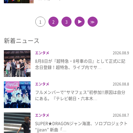
1
2
3
≫
▲
新着ニュース
エンタメ
2026.08.9
8月8日が『超特急・8号車の日』として正式に記
念日登録！超特急、ライブ内でサ…
エンタメ
2026.08.8
フルメンバーで“サマフェス”初参加!!原因は自分
にある。『テレビ朝日・六本木…
エンタメ
2026.08.7
SUPER★DRAGONジャン海渡、ソロプロジェクト
“jjean” 新曲「…