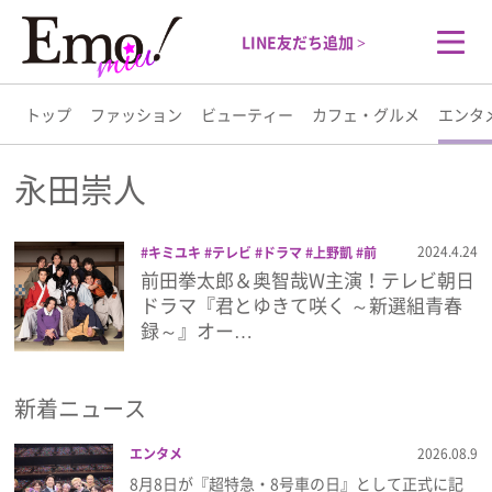
LINE友だち追加 >
トップ
ファッション
ビューティー
カフェ・グルメ
エンタ
トップ
永田崇人
ファッション
2024.4.24
キミユキ
テレビ
ドラマ
上野凱
前
田拳太郎
君とゆきて咲く ～新選組青春
前田拳太郎＆奥智哉W主演！テレビ朝日
ビューティー
録～
奥智哉
庄司浩平
杢代和人
柊太
ドラマ『君とゆきて咲く ～新選組青春
朗
永田崇人
羽谷勝太
藤岡真威人
配
録～』オー…
信リリース
阪本奨悟
音楽
高野洸
カフェ・グルメ
新着ニュース
エンタメ
エンタメ
2026.08.9
ライフスタイル
8月8日が『超特急・8号車の日』として正式に記