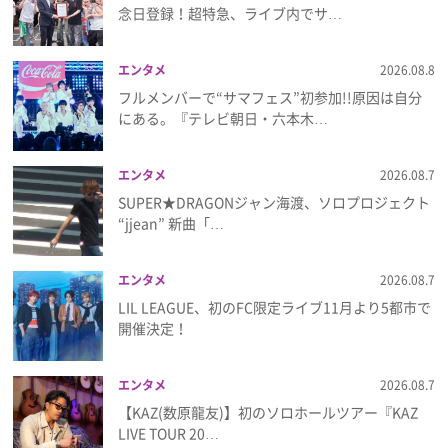
念日登録！超特急、ライブ内でサ…
プレゼント
エンタメ
2026.08.8
インタビュー
フルメンバーで“サマフェス”初参加!!原因は自分
にある。『テレビ朝日・六本木…
フィルム
エンタメ
2026.08.7
SUPER★DRAGONジャン海渡、ソロプロジェクト
“jjean” 新曲「…
Emoメン
ランキング
エンタメ
2026.08.7
LIL LEAGUE、初のFC限定ライブ11月より5都市で
開催決定！
Emo!miuとは？
エンタメ
2026.08.7
【KAZ(数原龍友)】初のソロホールツアー『KAZ
免責事項
LIVE TOUR 20…