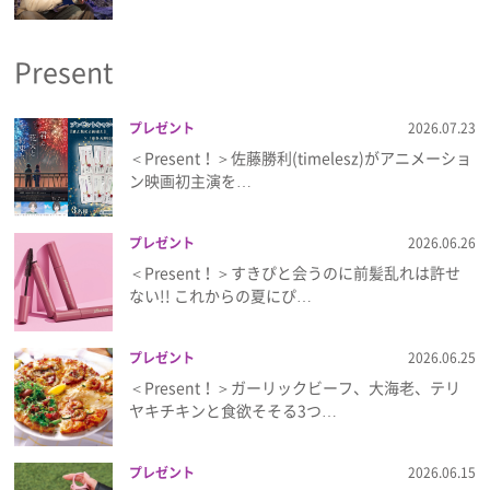
プライバシーポリシー
Present
利用規約
お問い合わせ
プレゼント
2026.07.23
＜Present！＞佐藤勝利(timelesz)がアニメーショ
ン映画初主演を…
プレゼント
2026.06.26
＜Present！＞すきぴと会うのに前髪乱れは許せ
ない!! これからの夏にぴ…
プレゼント
2026.06.25
＜Present！＞ガーリックビーフ、大海老、テリ
ヤキチキンと食欲そそる3つ…
プレゼント
2026.06.15