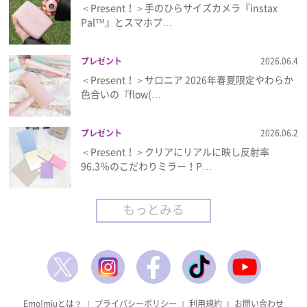
＜Present！＞手のひらサイズカメラ『instax
Pal™』とスマホプ…
プレゼント
2026.06.4
＜Present！＞サロニア 2026年春夏限定やわらか
色合いの『flow(…
プレゼント
2026.06.2
＜Present！＞クリアにリアルに映し反射率
96.3％のこだわりミラー！P…
もっとみる
Emo!miuとは？
｜
プライバシーポリシー
｜
利用規約
｜
お問い合わせ