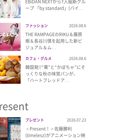
EBiDAN NEXTから7⼈組新グル
ープ 「by standard」(バイ…
ファッション
2026.08.6
THE RAMPAGEのRIKU＆藤原
樹＆長谷川慎を起用した新ビ
ジュアル＆ム…
カフェ・グルメ
2026.08.6
韓国発!!“栗”と“かぼちゃ”にそ
っくりな秋の味覚パンが、
「ハートブレッドア…
resent
プレゼント
2026.07.23
＜Present！＞佐藤勝利
(timelesz)がアニメーション映