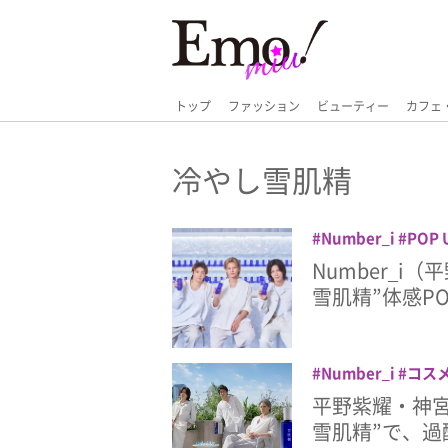
トップ
ファッション
ビューティー
カフェ
冷やし雪肌精
Number_i
POP 
太
平野紫耀
神宮
Number_
雪肌精”体感PO
Number_i
コス
紫耀
神宮寺勇太
平野紫耀・神宮
雪肌精”で、過