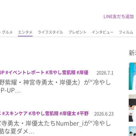
LINE友だち追加
・グルメ
エンタメ
ライフスタイル
プレゼント
インタビュー
フィルム
新
UP
イベントレポート
冷やし雪肌精
岸優
2026.7.1
寺勇太
i（平野紫耀・神宮寺勇太・岸優太）が“冷やし
P-UP…
メ
スキンケア
冷やし雪肌精
岸優太
平野
2026.6.23
雪肌精
寺勇太・岸優太たちNumber_iが“冷やし
酷な夏ダメ…