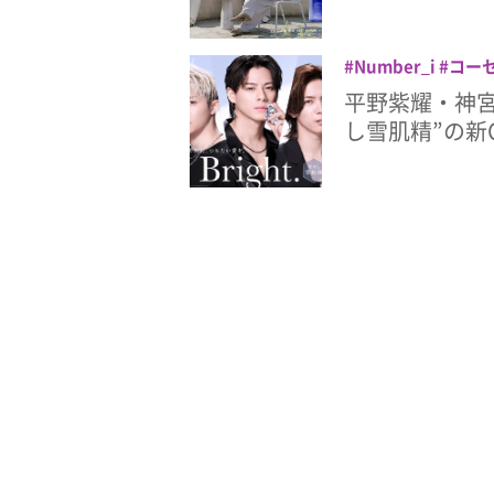
Number_i
コー
やし雪肌精
岸優太
平野紫耀・神宮寺
し雪肌精”の新