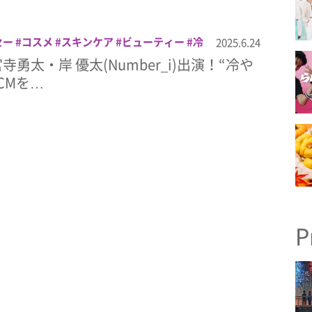
セー
コスメ
スキンケア
ビューティー
冷
2025.6.24
平野紫耀
神宮寺勇太
美容
雪肌精
勇太・岸 優太(Number_i)出演！“冷や
CMを…
P