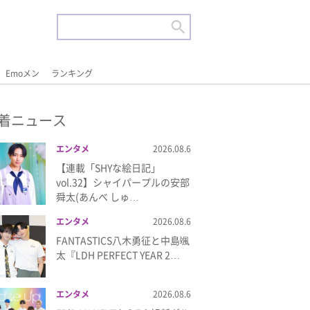
Emoメン
ランキング
着ニュース
エンタメ
2026.08.6
【連載「SHYな絵日記」
vol.32】シャイパープルの安部
舜太(あんべ しゅ…
エンタメ
2026.08.6
FANTASTICS八木勇征と中島颯
太『LDH PERFECT YEAR 2…
エンタメ
2026.08.6