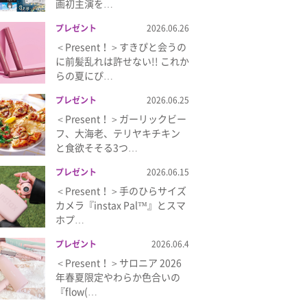
画初主演を…
プレゼント
2026.06.26
＜Present！＞すきぴと会うの
に前髪乱れは許せない!! これか
らの夏にぴ…
プレゼント
2026.06.25
＜Present！＞ガーリックビー
フ、大海老、テリヤキチキン
と食欲そそる3つ…
プレゼント
2026.06.15
＜Present！＞手のひらサイズ
カメラ『instax Pal™』とスマ
ホプ…
プレゼント
2026.06.4
＜Present！＞サロニア 2026
年春夏限定やわらか色合いの
『flow(…