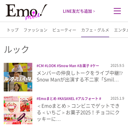
LINE友だち追加 >
トップ
ファッション
ビューティー
カフェ・グルメ
エンタ
トップ
ルック
ファッション
2025.9.5
CM
LOOK
Snow Man
お菓子
ケー
キ
スイーツ
チョコレート
ルック
不
メンバーの仲良しトークをライブ中継!?
ビューティー
二家
洋菓子
Snow Manが出演する不二家「Smil…
カフェ・グルメ
2025.1.9
Emoまとめ
KASANEL
アルフォート
お菓子
ガーナピンク
カントリーマアム
＜Emoまとめ＞コンビニでゲットでき
エンタメ
ギンビス
コンビニ
ハーゲンダッツ
る＜いちご＞お菓子2025！チョコにク
プレミアムルック
ミルキー
ルック
果
ッキーに…
実のフローズンヨーグルト
ライフスタイル