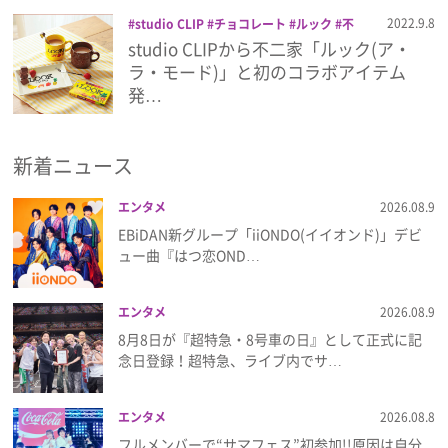
プライバシーポリシー
2022.9.8
studio CLIP
チョコレート
ルック
不
二家
雑貨
studio CLIPから不二家「ルック(ア・
利用規約
ラ・モード)」と初のコラボアイテム
発…
お問い合わせ
新着ニュース
エンタメ
2026.08.9
EBiDAN新グループ「iiONDO(イイオンド)」デビ
ュー曲『はつ恋OND…
エンタメ
2026.08.9
8月8日が『超特急・8号車の日』として正式に記
念日登録！超特急、ライブ内でサ…
エンタメ
2026.08.8
フルメンバーで“サマフェス”初参加!!原因は自分