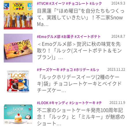
2024.9.3
TVCM
スイーツ
チョコレート
ルック
不二家
洋菓子
目黒蓮「“ほめ曜日”を自分たちもつくっ
プレゼント
て、実践していきたい」！不二家Snow
Ma…
インタビュー
2024.8.7
Emoグルメ部
お菓子
スイートポテト
チョコ
モンブラン
ルック
＜Emoグルメ部＞贅沢に秋の味覚を先
フィルム
取り！「ルック(スイートポテト＆モン
ブラン)」…
Emoメン
2023.11.22
チーズケーキ
チョコ
ホリデー
ルッ
ク
「ルックホリデースイーツ(2種のケー
ランキング
キ)袋」チョコレートケーキとベイクド
チーズケー…
2022.11.9
LOOK
キャンディ
ショートケーキ
チ
Emo!miuとは？
ョコレート
ミルキー
ルック
不二家
不二家のショートケーキ発売100周年記
念！「ルック」と「ミルキー」が魅惑の
免責事項
ショート…