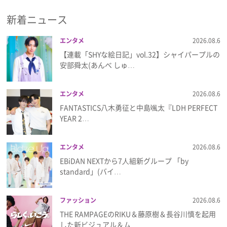
新着ニュース
プレゼント
エンタメ
2026.08.6
インタビュー
【連載「SHYな絵日記」vol.32】シャイパープルの
安部舜太(あんべ しゅ…
フィルム
エンタメ
2026.08.6
FANTASTICS八木勇征と中島颯太『LDH PERFECT
Emoメン
YEAR 2…
ランキング
エンタメ
2026.08.6
EBiDAN NEXTから7⼈組新グループ 「by
standard」(バイ…
Emo!miuとは？
ファッション
2026.08.6
免責事項
THE RAMPAGEのRIKU＆藤原樹＆長谷川慎を起用
した新ビジュアル＆ム…