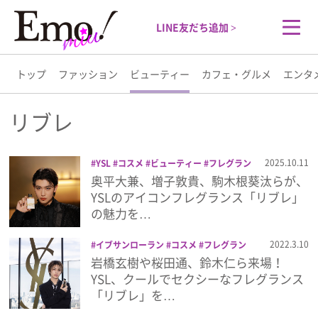
LINE友だち追加 >
トップ
ファッション
ビューティー
カフェ・グルメ
エンタ
トップ
リブレ
ファッション
2025.10.11
YSL
コスメ
ビューティー
フレグラン
ス
リブレ
中井大
増子敦貴
奥平大兼
奥平大兼、増子敦貴、駒木根葵汰らが、
ビューティー
曽田陵介
美容
駒木根葵汰
YSLのアイコンフレグランス「リブレ」
の魅力を…
カフェ・グルメ
2022.3.10
イブサンローラン
コスメ
フレグラン
ス
リブレ
大平修蔵
岩橋玄樹
桜田通
岩橋玄樹や桜田通、鈴木仁ら来場！
エンタメ
鈴木仁
YSL、クールでセクシーなフレグランス
「リブレ」を…
ライフスタイル