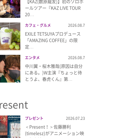
【KAZ(数原龍友)】初のソロホ
ールツアー『KAZ LIVE TOUR
20…
カフェ・グルメ
2026.08.7
EXILE TETSUYAプロデュース
「AMAZING COFFEE」の限
定…
エンタメ
2026.08.7
中川翼・桜木雅哉(原因は自分
にある。)W主演『ちょっと待
とうよ、春虎くん』第…
resent
プレゼント
2026.07.23
＜Present！＞佐藤勝利
(timelesz)がアニメーション映