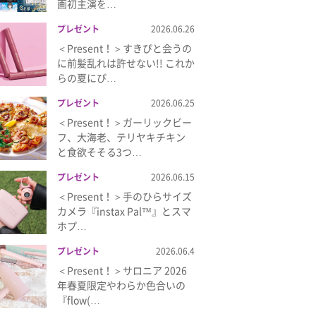
画初主演を…
プレゼント
2026.06.26
＜Present！＞すきぴと会うの
に前髪乱れは許せない!! これか
らの夏にぴ…
プレゼント
2026.06.25
＜Present！＞ガーリックビー
フ、大海老、テリヤキチキン
と食欲そそる3つ…
プレゼント
2026.06.15
＜Present！＞手のひらサイズ
カメラ『instax Pal™』とスマ
ホプ…
プレゼント
2026.06.4
＜Present！＞サロニア 2026
年春夏限定やわらか色合いの
『flow(…