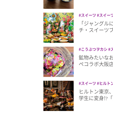
スイーツ
スイー
ザホテル八王子
「ジャングル
チ・スイーツ
こうぶつヲカシ
オープン
琥珀糖
鉱物みたいなお
ペコラボ大阪
スイーツ
ヒルト
ヒルトン東京
学生に変身!?