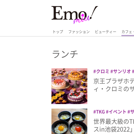
トップ
ファッション
ビューティー
カフェ
ランチ
クロミ
サンリオ
ィン
ビュッフェ
京王プラザホ
王子
ィ・クロミの
TKG
イベント
定
世界最大級のT
スin池袋202