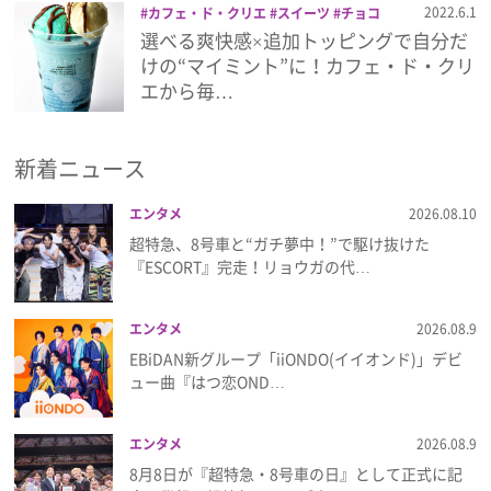
2022.6.1
カフェ・ド・クリエ
スイーツ
チョコ
ミント
ドリンク
パルフェ
選べる爽快感×追加トッピングで自分だ
プレゼント
けの“マイミント”に！カフェ・ド・クリ
エから毎…
インタビュー
新着ニュース
フィルム
エンタメ
2026.08.10
超特急、8号車と“ガチ夢中！”で駆け抜けた
Emoメン
『ESCORT』完走！リョウガの代…
ランキング
エンタメ
2026.08.9
EBiDAN新グループ「iiONDO(イイオンド)」デビ
ュー曲『はつ恋OND…
Emo!miuとは？
エンタメ
2026.08.9
免責事項
8月8日が『超特急・8号車の日』として正式に記