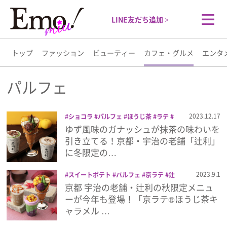
LINE友だち追加 >
トップ
ファッション
ビューティー
カフェ・グルメ
エンタ
トップ
パルフェ
ファッション
2023.12.17
ショコラ
パルフェ
ほうじ茶
ラテ
辻利
ゆず風味のガナッシュが抹茶の味わいを
ビューティー
引き立てる！京都・宇治の老舗「辻利」
に冬限定の…
カフェ・グルメ
2023.9.1
スイートポテト
パルフェ
京ラテ
辻
利
辻利ソフト
京都 宇治の老舗・辻利の秋限定メニュ
エンタメ
ーが今年も登場！「京ラテ®ほうじ茶キ
ャラメル …
ライフスタイル