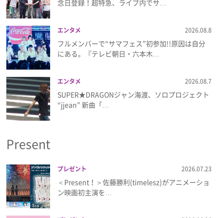
念日登録！超特急、ライブ内でサ…
プライバシーポリシー
利用規約
エンタメ
2026.08.8
フルメンバーで“サマフェス”初参加!!原因は自分
お問い合わせ
にある。『テレビ朝日・六本木…
エンタメ
2026.08.7
SUPER★DRAGONジャン海渡、ソロプロジェクト
“jjean” 新曲「…
Present
プレゼント
2026.07.23
＜Present！＞佐藤勝利(timelesz)がアニメーショ
ン映画初主演を…