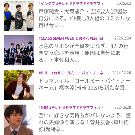
2025.4.3
ゲンジブ
テレビ
ドラマ
ドラマフィ
ル
バレエ男子！
原因は自分にある。
戸塚純貴・大東駿介・吉澤要人(原因は
プレゼント
吉澤要人
大東駿介
戸塚純貴
自分にある。)仲良し3人組のコミカルな
掛け合い…
インタビュー
2025.2.24
CLASS SEVEN
GENIC
IMP.
Lienel
MBSドラマフィル
テレビ
ドラマ
ド
水色のリボンが全員をつなぎ、8人の行
ラマフィル
原因は自分にある。
増子敦
フィルム
き交う恋心を表現！原因は自分にあ
貴
大倉空人
大東立樹
小泉光咲
杢代
る。・杢代和人…
和人
松井奏
熱愛プリンス
芳賀柊斗
Emoメン
2024.12.26
HiHi Jets
コールミー・バイ・ノーネ
ーム
ドラマフィル
橋本涼
ドラマフィル「コールミー・バイ・ノー
ランキング
ネーム」橋本涼(HiHi Jets)ら新たな番…
2024.6.28
MBS
テレビ
ドラマ
ドラマフィル
Emo!miuとは？
ビジネス婚
草川拓弥
超特急
互いに好きな気持ちがバレないよう、憧
れの夫婦像を演じる！菅井友香×草川拓
免責事項
弥(超特急…