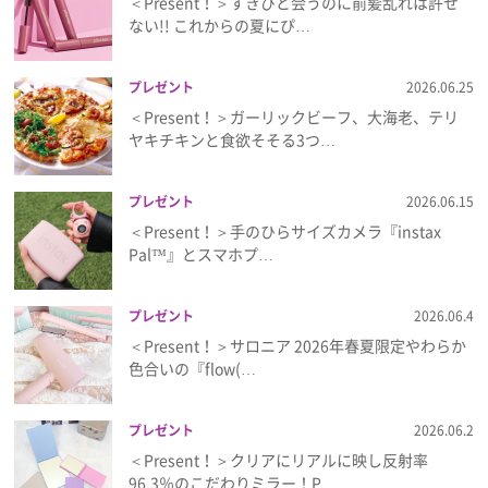
＜Present！＞すきぴと会うのに前髪乱れは許せ
ない!! これからの夏にぴ…
プレゼント
2026.06.25
＜Present！＞ガーリックビーフ、大海老、テリ
ヤキチキンと食欲そそる3つ…
プレゼント
2026.06.15
＜Present！＞手のひらサイズカメラ『instax
Pal™』とスマホプ…
プレゼント
2026.06.4
＜Present！＞サロニア 2026年春夏限定やわらか
色合いの『flow(…
プレゼント
2026.06.2
＜Present！＞クリアにリアルに映し反射率
96.3％のこだわりミラー！P…