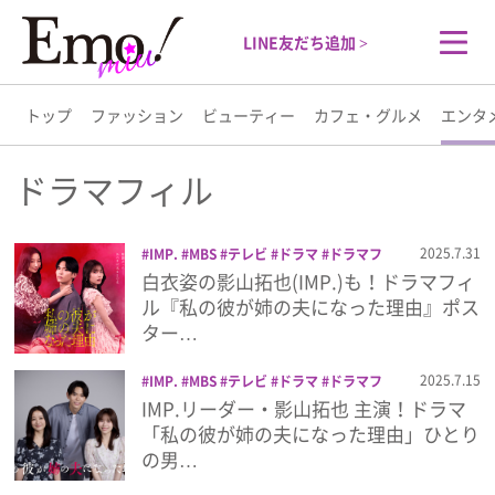
LINE友だち追加 >
トップ
ファッション
ビューティー
カフェ・グルメ
エンタ
トップ
ドラマフィル
ファッション
2025.7.31
IMP.
MBS
テレビ
ドラマ
ドラマフ
ィル
影山拓也
池田匡志
私の彼が姉の
白衣姿の影山拓也(IMP.)も！ドラマフィ
ビューティー
夫になった理由
ル『私の彼が姉の夫になった理由』ポス
ター…
カフェ・グルメ
2025.7.15
IMP.
MBS
テレビ
ドラマ
ドラマフ
ィル
影山拓也
私の彼が姉の夫になった
IMP.リーダー・影山拓也 主演！ドラマ
エンタメ
理由
「私の彼が姉の夫になった理由」ひとり
の男…
ライフスタイル