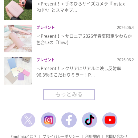
＜Present！＞手のひらサイズカメラ『instax
Pal™』とスマホプ…
プレゼント
2026.06.4
＜Present！＞サロニア 2026年春夏限定やわらか
色合いの『flow(…
プレゼント
2026.06.2
＜Present！＞クリアにリアルに映し反射率
96.3％のこだわりミラー！P…
もっとみる
Emo!miuとは？
｜
プライバシーポリシー
｜
利用規約
｜
お問い合わせ