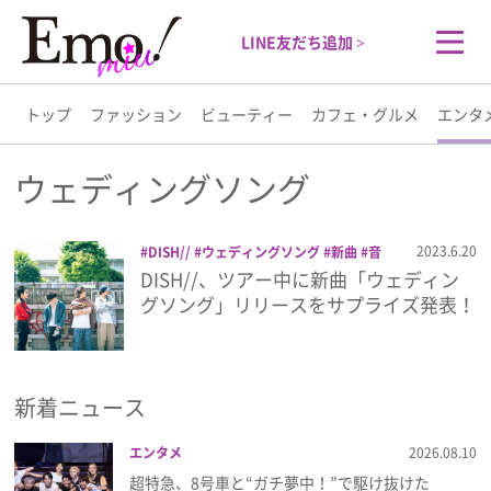
LINE友だち追加 >
トップ
ファッション
ビューティー
カフェ・グルメ
エンタ
トップ
ウェディングソング
ファッション
2023.6.20
DISH//
ウェディングソング
新曲
音
楽
DISH//、ツアー中に新曲「ウェディン
ビューティー
グソング」リリースをサプライズ発表！
カフェ・グルメ
新着ニュース
エンタメ
エンタメ
2026.08.10
ライフスタイル
超特急、8号車と“ガチ夢中！”で駆け抜けた