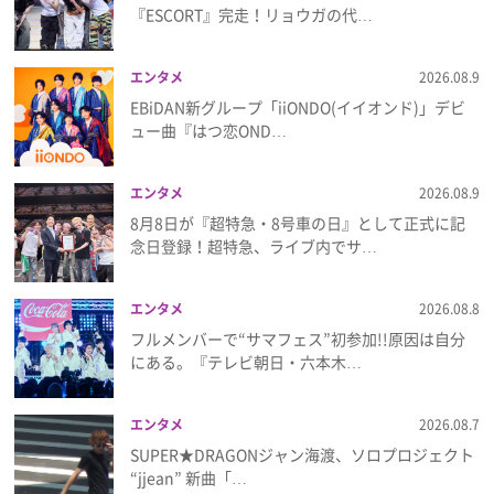
『ESCORT』完走！リョウガの代…
プレゼント
エンタメ
2026.08.9
インタビュー
EBiDAN新グループ「iiONDO(イイオンド)」デビ
ュー曲『はつ恋OND…
フィルム
エンタメ
2026.08.9
8月8日が『超特急・8号車の日』として正式に記
念日登録！超特急、ライブ内でサ…
Emoメン
ランキング
エンタメ
2026.08.8
フルメンバーで“サマフェス”初参加!!原因は自分
にある。『テレビ朝日・六本木…
Emo!miuとは？
エンタメ
2026.08.7
SUPER★DRAGONジャン海渡、ソロプロジェクト
免責事項
“jjean” 新曲「…