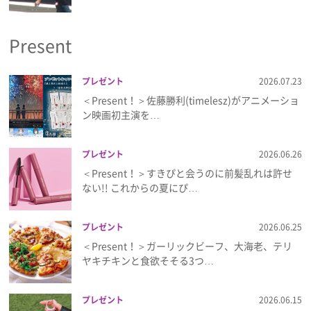
プライバシーポリシー
Present
利用規約
お問い合わせ
プレゼント
2026.07.23
＜Present！＞佐藤勝利(timelesz)がアニメーショ
ン映画初主演を…
プレゼント
2026.06.26
＜Present！＞すきぴと会うのに前髪乱れは許せ
ない!! これからの夏にぴ…
プレゼント
2026.06.25
＜Present！＞ガーリックビーフ、大海老、テリ
ヤキチキンと食欲そそる3つ…
プレゼント
2026.06.15