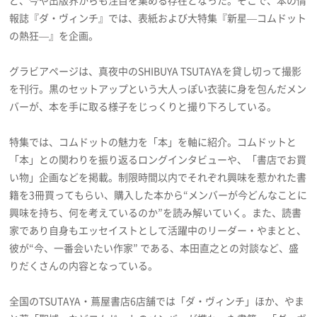
報誌『ダ・ヴィンチ』では、表紙および大特集『新星―コムドット
の熱狂―』を企画。
グラビアページは、真夜中のSHIBUYA TSUTAYAを貸し切って撮影
を刊行。黒のセットアップという大人っぽい衣装に身を包んだメン
バーが、本を手に取る様子をじっくりと撮り下ろしている。
特集では、コムドットの魅力を「本」を軸に紹介。コムドットと
「本」との関わりを振り返るロングインタビューや、「書店でお買
い物」企画などを掲載。制限時間以内でそれぞれ興味を惹かれた書
籍を3冊買ってもらい、購入した本から“メンバーが今どんなことに
興味を持ち、何を考えているのか”を読み解いていく。また、読書
家であり自身もエッセイストとして活躍中のリーダー・やまとと、
彼が“今、一番会いたい作家” である、本田直之との対談など、盛
りだくさんの内容となっている。
全国のTSUTAYA・蔦屋書店6店舗では「ダ・ヴィンチ」ほか、やま