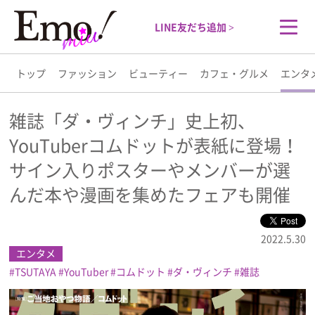
LINE友だち追加 >
トップ
ファッション
ビューティー
カフェ・グルメ
エンタ
トップ
雑誌「ダ・ヴィンチ」史上初、
YouTuberコムドットが表紙に登場！
ファッション
サイン入りポスターやメンバーが選
ビューティー
んだ本や漫画を集めたフェアも開催
カフェ・グルメ
2022.5.30
エンタメ
エンタメ
TSUTAYA
YouTuber
コムドット
ダ・ヴィンチ
雑誌
ライフスタイル