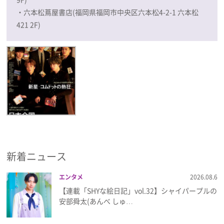
・六本松蔦屋書店(福岡県福岡市中央区六本松4-2-1 六本松
421 2F)
新着ニュース
エンタメ
2026.08.6
【連載「SHYな絵日記」vol.32】シャイパープルの
安部舜太(あんべ しゅ…