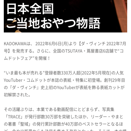
プライバシーポリシー
利用規約
お問い合わせ
KADOKAWAは、 2022年6月6日(月)より【ダ・ヴィンチ 2022年7月
号】を発売する。さらに、全国のTSUTAYA・蔦屋書店6店舗で“コ
ムドットフェア”を開催！
“いま最も本が売れる”登録者数330万人超(2022年5月現在)の人気
YouTuber・コムドットが本誌の表紙・特集に初登場。創刊29年目
の『ダ・ヴィンチ』史上初のYouTuberが表紙を飾る表紙カットが
初解禁された。
その活躍ぶりは、本業である動画配信にとどまらず、写真集
「TRACE」が発行部数30万部を突破したほか、リーダー・やまと
の著書「聖域」の発行累計部数が40万部のベストセラーとなるほ
ど、今や出版界からも注目を集める存在となった。そこで、本の情