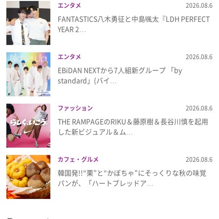
エンタメ
2026.08.6
FANTASTICS八木勇征と中島颯太『LDH PERFECT
YEAR 2…
エンタメ
2026.08.6
EBiDAN NEXTから7⼈組新グループ 「by
standard」(バイ…
ファッション
2026.08.6
THE RAMPAGEのRIKU＆藤原樹＆長谷川慎を起用
した新ビジュアル＆ム…
カフェ・グルメ
2026.08.6
韓国発!!“栗”と“かぼちゃ”にそっくりな秋の味覚
パンが、「ハートブレッドア…