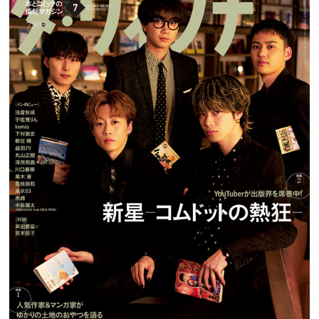
プレゼント
インタビュー
フィルム
Emoメン
ランキング
Emo!miuとは？
免責事項