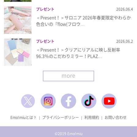
プレゼント
2026.06.4
＜Present！＞サロニア 2026年春夏限定やわらか
色合いの『flow(フロウ…
プレゼント
2026.06.2
＜Present！＞クリアにリアルに映し反射率
96.3％のこだわりミラー！PLAZ…
more
Emo!miuとは？
｜
プライバシーポリシー
｜
利用規約
｜
お問い合わせ
©2019 Emo!miu