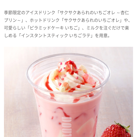
プレゼント
季節限定のアイスドリンク「サクサクあられのいちごオレ ～杏仁
プリン～」、ホットドリンク「サクサクあられのいちごオレ」や、
可愛らしい「ピラミッドケーキ いちご」、ミルクを注ぐだけで楽
インタビュー
しめる「インスタントスティック いちごラテ」を用意。
フィルム
Emoメン
ランキング
Emo!miuとは？
免責事項