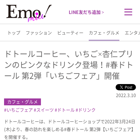
LINE友だち追加 >
トップ
ファッション
ビューティー
カフェ・グルメ
エンタ
トップ
ドトールコーヒー、いちご×杏仁プリ
ンのピンクなドリンク登場！#春ドト
ファッション
ール 第2弾「いちごフェア」開催
ビューティー
2022.3.10
カフェ・グルメ
カフェ・グルメ
いちごフェア
スイーツ
ドトール
ドリンク
エンタメ
ドトールコーヒーは、ドトールコーヒーショップで2022年3月24日
(木)より、春の訪れを楽しめる#春ドトール 第2弾【いちごフェア】
ライフスタイル
を開催する。