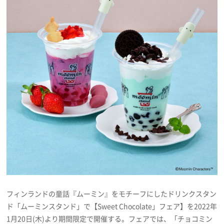
プレゼント
インタビュー
フィルム
Emoメン
ランキング
Emo!miuとは？
フィンランドの童話『ムーミン』をモチーフにしたドリンクスタン
ド「ムーミンスタンド」で【Sweet Chocolate」フェア】を2022年
免責事項
1月20日(木)より期間限定で開催する。フェアでは、「チョコミン