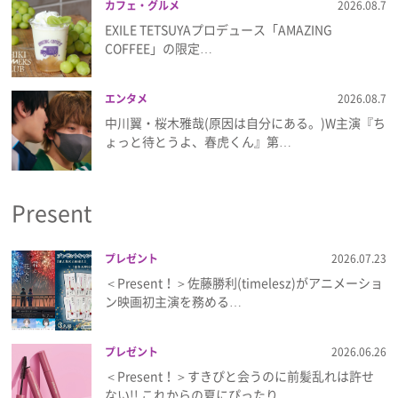
カフェ・グルメ
2026.08.7
EXILE TETSUYAプロデュース「AMAZING
COFFEE」の限定…
エンタメ
2026.08.7
中川翼・桜木雅哉(原因は自分にある。)W主演『ち
ょっと待とうよ、春虎くん』第…
Present
プレゼント
2026.07.23
＜Present！＞佐藤勝利(timelesz)がアニメーショ
ン映画初主演を務める…
プレゼント
2026.06.26
＜Present！＞すきぴと会うのに前髪乱れは許せ
ない!! これからの夏にぴったり…