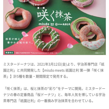
プレゼント
インタビュー
フィルム
Emoメン
ミスタードーナツは、2021年3月12日(金)より、宇治茶専門店「祇
ランキング
園辻利」と共同開発した【misdo meets 祇園辻利 第一弾「咲く抹
茶」】計5種を数量・期間限定で発売する。
「咲く抹茶」は、桜と抹茶の“彩り”をテーマに開発。ミスタードー
Emo!miuとは？
ナツの春の定番商品「桜ドーナツ」と、毎年人気を博している宇治
茶専門店「祇園辻利」の一番摘み宇治抹茶を合わせている。
免責事項