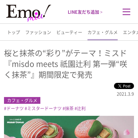
LINE友だち追加 >
トップ
ファッション
ビューティー
カフェ・グルメ
エンタ
トップ
桜と抹茶の“彩り”がテーマ！ミスド
『misdo meets 祇園辻利 第一弾“咲
ファッション
く抹茶”』期間限定で発売
ビューティー
2021.3.9
カフェ・グルメ
カフェ・グルメ
ドーナツ
ミスタードーナツ
抹茶
辻利
エンタメ
ライフスタイル