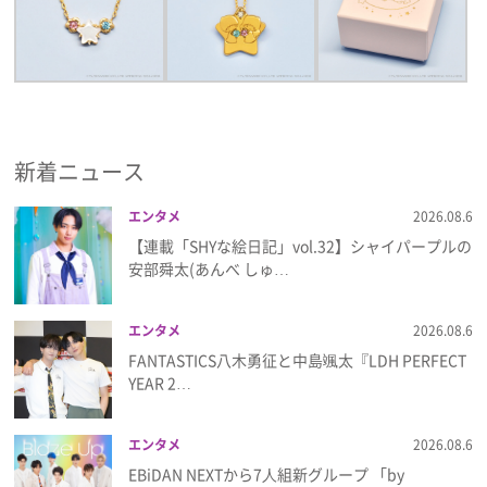
新着ニュース
エンタメ
2026.08.6
【連載「SHYな絵日記」vol.32】シャイパープルの
安部舜太(あんべ しゅ…
エンタメ
2026.08.6
FANTASTICS八木勇征と中島颯太『LDH PERFECT
YEAR 2…
エンタメ
2026.08.6
EBiDAN NEXTから7⼈組新グループ 「by