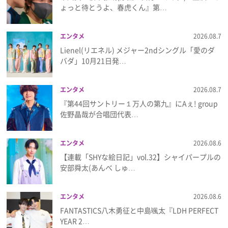
ょっと待とうよ、春虎くん』第…
エンタメ
2026.08.7
Lienel(リエネル) メジャー2ndシングル「愛のダ
バダ」10月21日発…
エンタメ
2026.08.7
『第44回サントリー１万人の第九』にAぇ! group
佐野晶哉が合唱団代表…
エンタメ
2026.08.6
【連載「SHYな絵日記」vol.32】シャイパープルの
安部舜太(あんべ しゅ…
エンタメ
2026.08.6
FANTASTICS八木勇征と中島颯太『LDH PERFECT
YEAR 2…