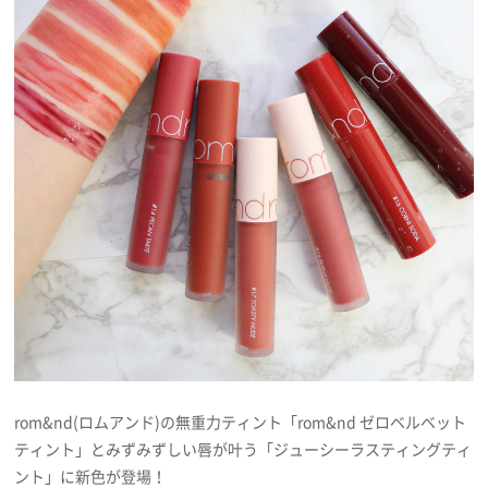
プレゼント
インタビュー
フィルム
Emoメン
ランキング
Emo!miuとは？
rom&nd(ロムアンド)の無重力ティント「rom&nd ゼロベルベット
ティント」とみずみずしい唇が叶う「ジューシーラスティングティ
免責事項
ント」に新色が登場！