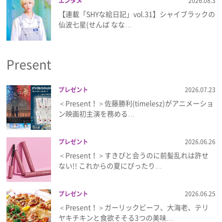
エンタメ
2026.08.3
【連載「SHYな絵日記」vol.31】シャイブラックの
仙波七星(せんば なな…
Present
プレゼント
2026.07.23
＜Present！＞佐藤勝利(timelesz)がアニメーショ
ン映画初主演を務める…
プレゼント
2026.06.26
＜Present！＞すきぴと会うのに前髪乱れは許せ
ない!! これからの夏にぴったり…
プレゼント
2026.06.25
＜Present！＞ガーリックビーフ、大海老、テリ
ヤキチキンと食欲そそる3つの美味…