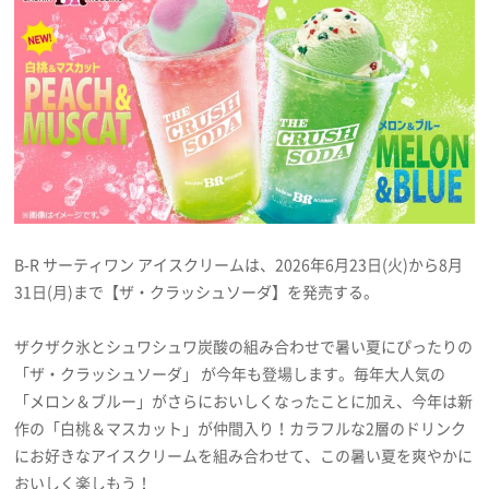
プレゼント
インタビュー
フィルム
Emoメン
B‐R サーティワン アイスクリームは、2026年6月23日(火)から8月
31日(月)まで【ザ・クラッシュソーダ】を発売する。
ランキング
ザクザク氷とシュワシュワ炭酸の組み合わせで暑い夏にぴったりの
「ザ・クラッシュソーダ」 が今年も登場します。毎年大人気の
「メロン＆ブルー」がさらにおいしくなったことに加え、今年は新
Emo!miuとは？
作の「白桃＆マスカット」が仲間入り！カラフルな2層のドリンク
にお好きなアイスクリームを組み合わせて、この暑い夏を爽やかに
免責事項
おいしく楽しもう！