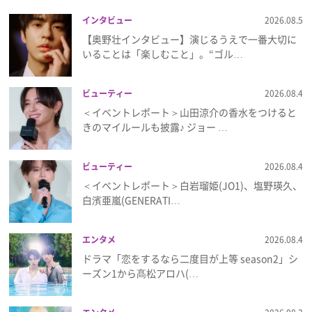
インタビュー
2026.08.5
【奥野壮インタビュー】演じるうえで一番大切に
いることは「楽しむこと」。“ゴル…
ビューティー
2026.08.4
＜イベントレポート＞山田涼介の香水をつけると
きのマイルールも披露♪ ジョー …
ビューティー
2026.08.4
＜イベントレポート＞白岩瑠姫(JO1)、塩野瑛久、
白濱亜嵐(GENERATI…
エンタメ
2026.08.4
ドラマ「恋をするなら二度目が上等 season2」シ
ーズン1から髙松アロハ(…